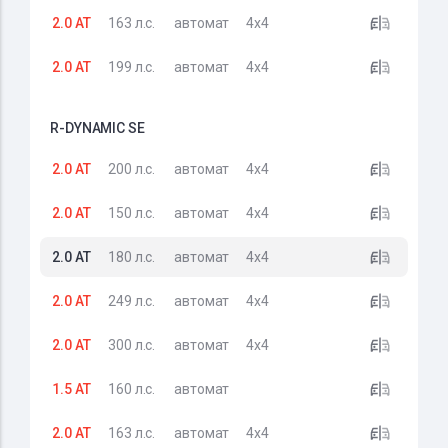
2.0 AT
163 л.с.
автомат
4x4
2.0 AT
199 л.с.
автомат
4x4
R-DYNAMIC SE
2.0 AT
200 л.с.
автомат
4x4
2.0 AT
150 л.с.
автомат
4x4
2.0 AT
180 л.с.
автомат
4x4
2.0 AT
249 л.с.
автомат
4x4
2.0 AT
300 л.с.
автомат
4x4
1.5 AT
160 л.с.
автомат
2.0 AT
163 л.с.
автомат
4x4