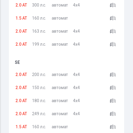
2.0 AT
300 л.с.
автомат
4x4
1.5 AT
160 л.с.
автомат
2.0 AT
163 л.с.
автомат
4x4
2.0 AT
199 л.с.
автомат
4x4
SE
2.0 AT
200 л.с.
автомат
4x4
2.0 AT
150 л.с.
автомат
4x4
2.0 AT
180 л.с.
автомат
4x4
2.0 AT
249 л.с.
автомат
4x4
1.5 AT
160 л.с.
автомат