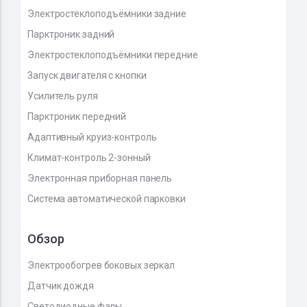
Электростеклоподъёмники задние
Парктроник задний
Электростеклоподъёмники передние
Запуск двигателя с кнопки
Усилитель руля
Парктроник передний
Адаптивный круиз-контроль
Климат-контроль 2-зонный
Электронная приборная панель
Система автоматической парковки
Обзор
Электрообогрев боковых зеркал
Датчик дождя
Светодиодные фары