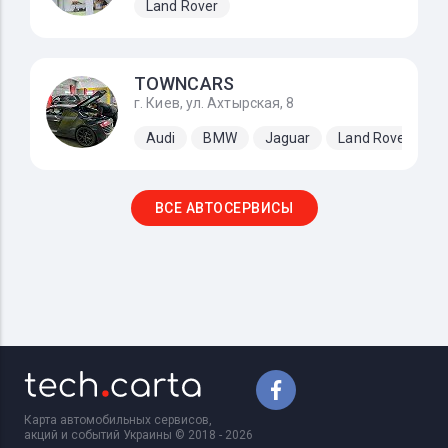
Land Rover
TOWNCARS
г. Киев, ул. Ахтырская, 8
Audi
BMW
Jaguar
Land Rover
M
ВСЕ АВТОСЕРВИСЫ
Карта автомобильных сервисов,
акций и событий Украины © 2018 - 2026