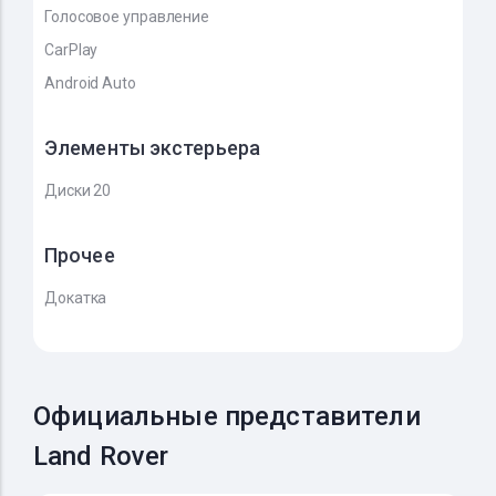
Голосовое управление
CarPlay
Android Auto
Элементы экстерьера
Диски 20
Прочее
Докатка
Официальные представители
Land Rover