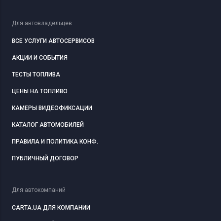
Для автовладельцев
ВСЕ УСЛУГИ АВТОСЕРВИСОВ
АКЦИИ И СОБЫТИЯ
ТЕСТЫ ТОПЛИВА
ЦЕНЫ НА ТОПЛИВО
КАМЕРЫ ВИДЕОФИКСАЦИИ
КАТАЛОГ АВТОМОБИЛЕЙ
ПРАВИЛА И ПОЛИТИКА КОНФ.
ПУБЛИЧНЫЙ ДОГОВОР
Для автокомпаний
CARTA.UA ДЛЯ КОМПАНИИ