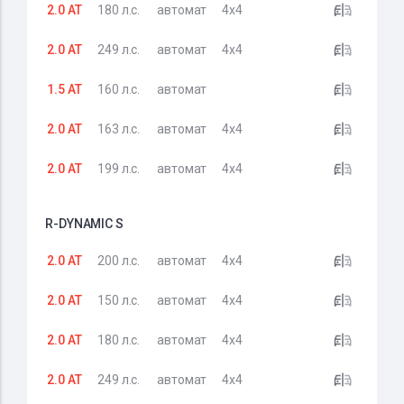
2.0 AT
180 л.с.
автомат
4x4
2.0 AT
249 л.с.
автомат
4x4
1.5 AT
160 л.с.
автомат
2.0 AT
163 л.с.
автомат
4x4
2.0 AT
199 л.с.
автомат
4x4
R-DYNAMIC S
2.0 AT
200 л.с.
автомат
4x4
2.0 AT
150 л.с.
автомат
4x4
2.0 AT
180 л.с.
автомат
4x4
2.0 AT
249 л.с.
автомат
4x4