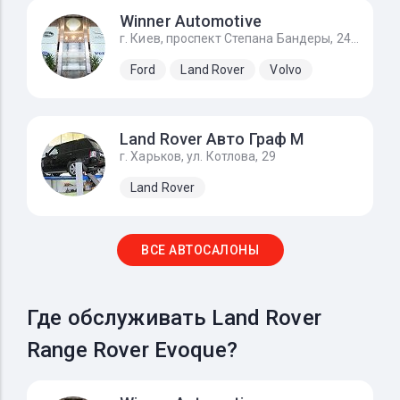
Winner Automotive
г. Киев, проспект Степана Бандеры, 24Д
Ford
Land Rover
Volvo
Land Rover Авто Граф М
г. Харьков, ул. Котлова, 29
Land Rover
ВСЕ АВТОСАЛОНЫ
Где обслуживать Land Rover
Range Rover Evoque?