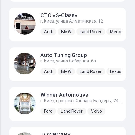
СТО «S-Class»
г. Киев, улица Алматинская, 12
Audi
BMW
Land Rover
Mercedes-B
Auto Tuning Group
г. Киев, улица Соборная, 6а
Audi
BMW
Land Rover
Lexus
Me
Winner Automotive
г. Киев, проспект Степана Бандеры, 24Д
Ford
Land Rover
Volvo
TOWNCARS