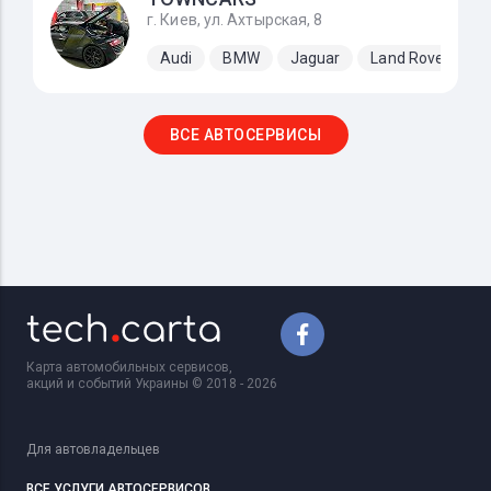
г. Киев, ул. Ахтырская, 8
Audi
BMW
Jaguar
Land Rover
M
ВСЕ АВТОСЕРВИСЫ
Карта автомобильных сервисов,
акций и событий Украины © 2018 - 2026
Для автовладельцев
ВСЕ УСЛУГИ АВТОСЕРВИСОВ