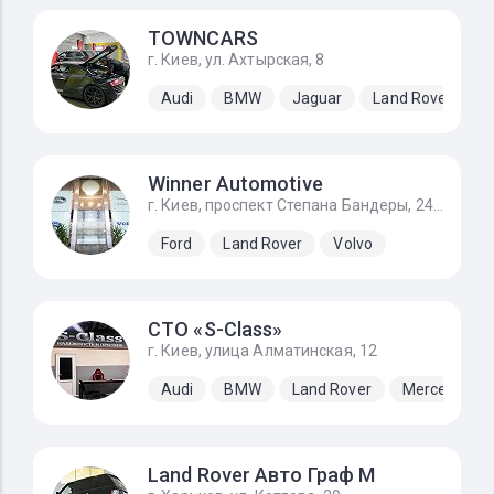
TOWNCARS
г. Киев, ул. Ахтырская, 8
Audi
BMW
Jaguar
Land Rover
M
Winner Automotive
г. Киев, проспект Степана Бандеры, 24Д
Ford
Land Rover
Volvo
СТО «S-Class»
г. Киев, улица Алматинская, 12
Audi
BMW
Land Rover
Mercedes-B
Land Rover Авто Граф М