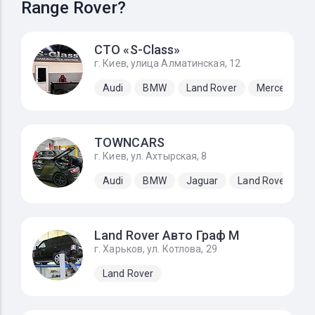
Range Rover?
СТО «S-Class»
г. Киев, улица Алматинская, 12
Audi
BMW
Land Rover
Mercedes-B
TOWNCARS
г. Киев, ул. Ахтырская, 8
Audi
BMW
Jaguar
Land Rover
M
Land Rover Авто Граф М
г. Харьков, ул. Котлова, 29
Land Rover