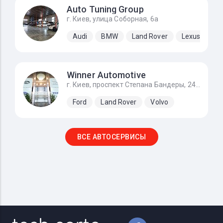
Auto Tuning Group
г. Киев, улица Соборная, 6а
Audi
BMW
Land Rover
Lexus
Me
Winner Automotive
г. Киев, проспект Степана Бандеры, 24Д
Ford
Land Rover
Volvo
ВСЕ АВТОСЕРВИСЫ