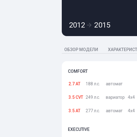
2012
2015
ОБЗОР МОДЕЛИ
ХАРАКТЕРИС
COMFORT
2.7 AT
188 л.с.
автомат
3.5 CVT
249 л.с.
вариатор
4x4
3.5 AT
277 л.с.
автомат
4x4
EXECUTIVE