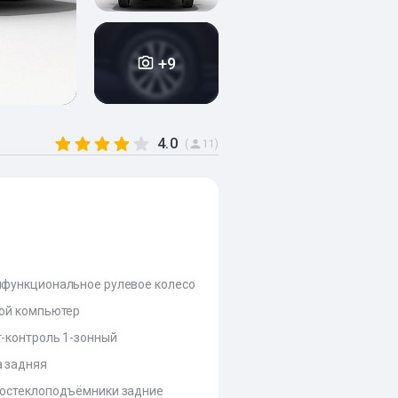
+9
4.0
(
11)
функциональное рулевое колесо
ой компьютер
-контроль 1-зонный
 задняя
остеклоподъёмники задние