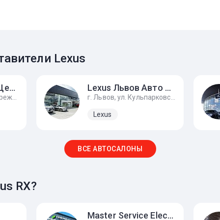
авители Lexus
Лексус Днипро Центр
Lexus Львов Авто Премиум
г. Днепр, улица Набережная Победы, 1н
г. Львов, ул. Кульпарковская, 226
Lexus
ВСЕ АВТОСАЛОНЫ
us RX?
Master Service Electro