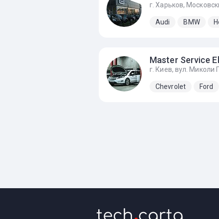
Audi
BMW
H
Chevrolet
Ford