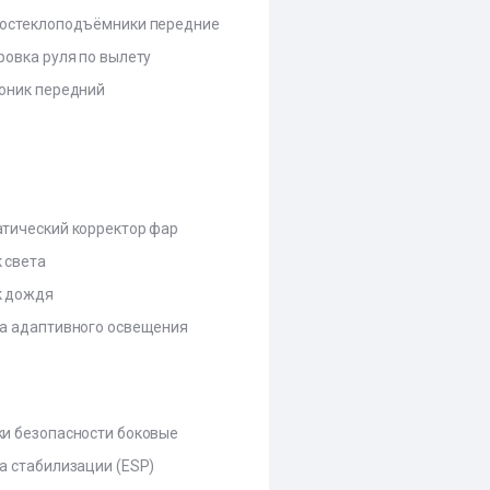
остеклоподъёмники передние
ровка руля по вылету
оник передний
тический корректор фар
 света
к дождя
а адаптивного освещения
и безопасности боковые
а стабилизации (ESP)