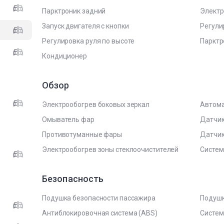
Парктроник задний
Электр
Запуск двигателя с кнопки
Регули
Регулировка руля по высоте
Парктр
Кондиционер
Обзор
Электрообогрев боковых зеркал
Автома
Омыватель фар
Датчик
Противотуманные фары
Датчи
Электрообогрев зоны стеклоочистителей
Систем
Безопасность
Подушка безопасности пассажира
Подушк
Антиблокировочная система (ABS)
Систем