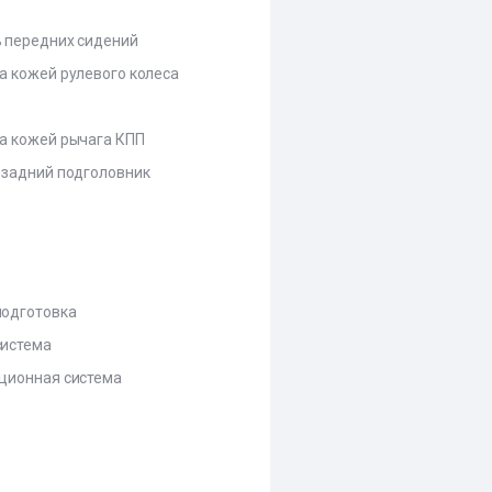
 передних сидений
а кожей рулевого колеса
а кожей рычага КПП
 задний подголовник
одготовка
истема
ционная система