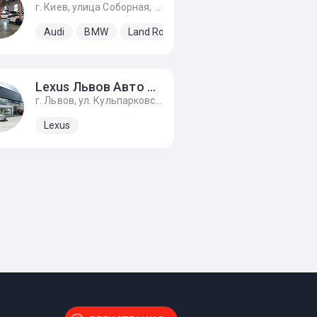
г. Киев, улица Соборная, 6а
a
s
Nissan
Volkswagen
Audi
Tesla
BMW
Toyota
Land Rover
Lexus
Mercedes-Ben
Lexus Львов Авто Премиум
г. Львов, ул. Кульпарковская, 226
ai
Jeep
Lexus
Kia
Lexus
Nissan
Subaru
Volkswagen