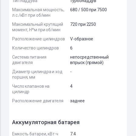
Тип наддува
турбонаддув
Максимальная мощность,
680 / 500 при 7500
л.с./кВт при об/мин
Максимальный крутящий
720 при 2250
момент, Н*м при об/мин
Расположение цилиндров
V-образное
Количество цилиндров
6
Система питания
непосредственный
двигателя
впрыск (прямой)
Диаметр цилиндра и ход
-
поршня, мм
Число клапанов на
4
цилиндр
Расположение двигателя
заднее
Аккумуляторная батарея
Емкость батареи, кВт⋅ч
7.4