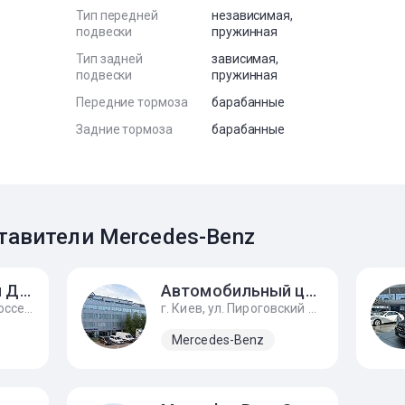
Тип передней
независимая,
подвески
пружинная
Тип задней
зависимая,
подвески
пружинная
Передние тормоза
барабанные
Задние тормоза
барабанные
авители Mercedes-Benz
Автомобильный Дом Украина-Мерседес Бенц
Автомобильный центр АТЛАНТ
г. Киев, Столичное шоссе, 90
г. Киев, ул. Пироговский шлях, 167А
Mercedes-Benz