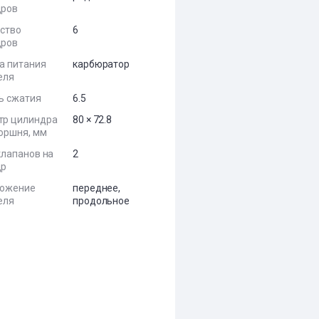
дров
ство
6
дров
а питания
карбюратор
еля
ь сжатия
6.5
тр цилиндра
80 × 72.8
поршня, мм
клапанов на
2
др
ложение
переднее,
еля
продольное