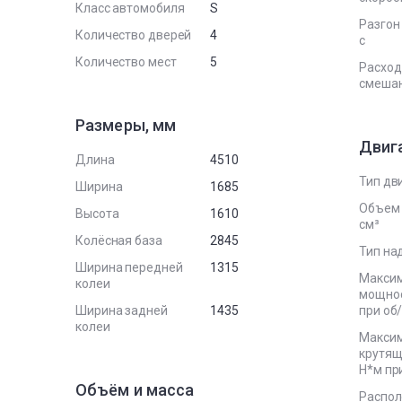
Класс автомобиля
S
Разгон 
Количество дверей
4
с
Количество мест
5
Расход
смеша
Размеры, мм
Двиг
Длина
4510
Тип дв
Ширина
1685
Объем 
Высота
1610
см³
Колёсная база
2845
Тип на
Ширина передней
1315
Макси
колеи
мощност
Ширина задней
1435
при об
колеи
Макси
крутящ
Н*м пр
Объём и масса
Распо