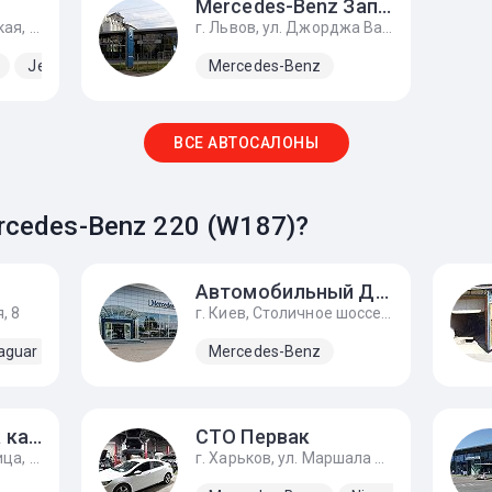
Mercedes-Benz Западно-Украинский Автомобильный Дом
г. Львов, ул. Городоцкая, 282
г. Львов, ул. Джорджа Вашингтона, 8
Jeep
Kia
Lada
Mercedes-Benz
Mercedes-Benz
TATA
ЗАЗ
ВСЕ АВТОСАЛОНЫ
cedes-Benz 220 (W187)?
Автомобильный Дом Украина-Мерседес Бенц
, 8
г. Киев, Столичное шоссе, 90
aguar
Land Rover
Mercedes-Benz
Mercedes-Benz
Porsche
Skoda
СТО «Константа качества»
СТО Первак
г. Днепр, Якорная улица, 19, правый берег, р-н Кайдакского моста
г. Харьков, ул. Маршала Федоренко, 7, первые ворота налево если ехать от Льва Ландау