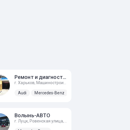
Ремонт и диагности механического инжектора ke-jetronic
г. Харьков, Машиностроительная улица, 9, автоград
Volkswagen
Audi
Mercedes-Benz
Волынь-АВТО
г. Луцк, Ровенская улица, 145