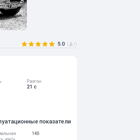
5.0
(
1)
ь
Разгон
21 с
луатационные показатели
мальная
140
ь, км/ч