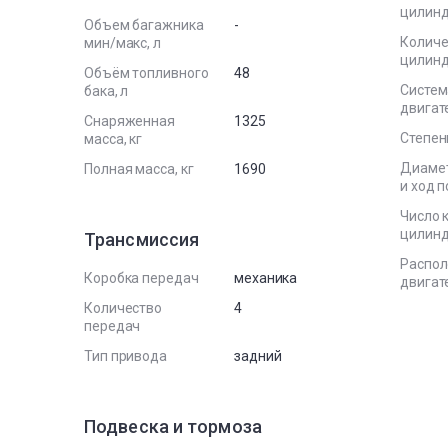
цилин
Объем багажника
-
Количе
мин/макс, л
цилин
Объём топливного
48
Систем
бака, л
двигат
Снаряженная
1325
Степен
масса, кг
Диаме
Полная масса, кг
1690
и ход 
Число 
цилин
Трансмиссия
Распо
Коробка передач
механика
двигат
Количество
4
передач
Тип привода
задний
Подвеска и тормоза