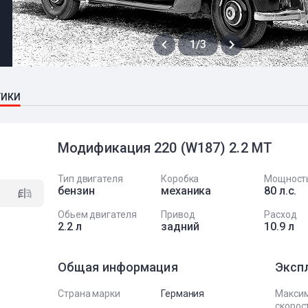
1/3
ТИКИ
Модификация 220 (W187) 2.2 MT
Тип двигателя
Коробка
Мощност
бензин
механика
80 л.с.
Обьем двигателя
Привод
Расход
2.2 л
задний
10.9 л
Общая информация
Эксп
Страна марки
Германия
Макси
скорост