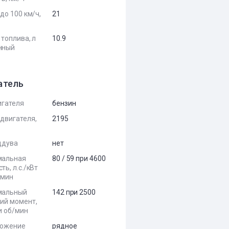
до 100 км/ч,
21
 топлива, л
10.9
нный
атель
игателя
бензин
двигателя,
2195
ддува
нет
мальная
80 / 59 при 4600
ь, л.с./кВт
/мин
мальный
142 при 2500
ий момент,
и об/мин
ложение
рядное