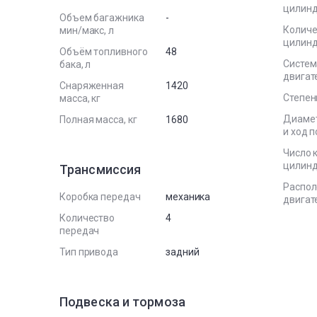
цилин
Объем багажника
-
Количе
мин/макс, л
цилин
Объём топливного
48
Систем
бака, л
двигат
Снаряженная
1420
Степен
масса, кг
Диаме
Полная масса, кг
1680
и ход 
Число 
цилин
Трансмиссия
Распо
Коробка передач
механика
двигат
Количество
4
передач
Тип привода
задний
Подвеска и тормоза