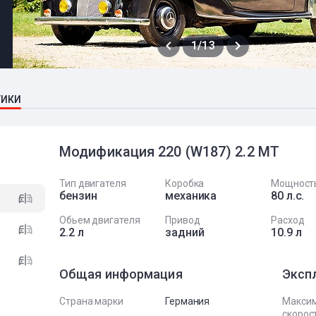
1/13
ТИКИ
Модификация 220 (W187) 2.2 MT
Тип двигателя
Коробка
Мощност
бензин
механика
80 л.с.
Обьем двигателя
Привод
Расход
2.2 л
задний
10.9 л
Общая информация
Эксп
Страна марки
Германия
Макси
скорост