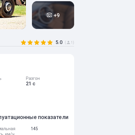
+9
5.0
(
1)
ь
Разгон
21 с
луатационные показатели
мальная
145
ь, км/ч