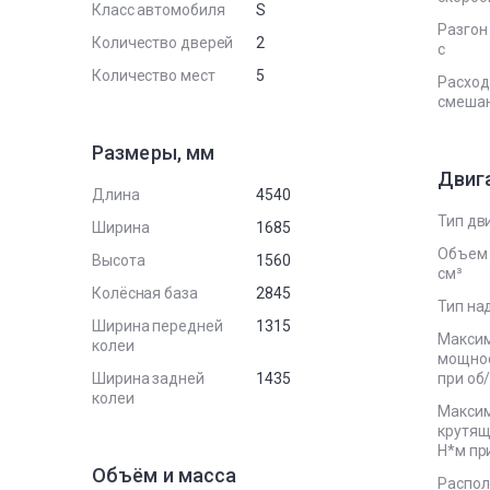
Класс автомобиля
S
Разгон 
Количество дверей
2
с
Количество мест
5
Расход
смеша
Размеры, мм
Двиг
Длина
4540
Тип дв
Ширина
1685
Объем 
Высота
1560
см³
Колёсная база
2845
Тип на
Ширина передней
1315
Макси
колеи
мощност
Ширина задней
1435
при об
колеи
Макси
крутящ
Н*м пр
Объём и масса
Распо