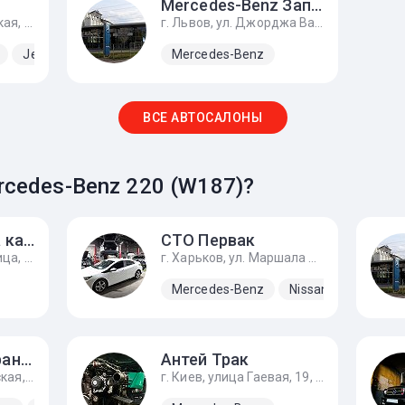
Mercedes-Benz Западно-Украинский Автомобильный Дом
г. Львов, ул. Городоцкая, 282
г. Львов, ул. Джорджа Вашингтона, 8
Jeep
Kia
Lada
Mercedes-Benz
Mercedes-Benz
TATA
ЗАЗ
ВСЕ АВТОСАЛОНЫ
cedes-Benz 220 (W187)?
СТО «Константа качества»
СТО Первак
г. Днепр, Якорная улица, 19, правый берег, р-н Кайдакского моста
г. Харьков, ул. Маршала Федоренко, 7, первые ворота налево если ехать от Льва Ландау
Mercedes-Benz
Nissan
Opel
Востоксервистрансгруп
Антей Трак
г. Харьков, ул. Роганская, 160
г. Киев, улица Гаевая, 19, Заїзд з боку вул. Гайова