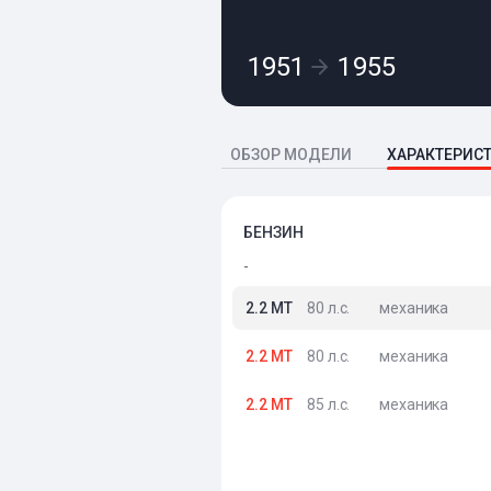
1951
1955
ОБЗОР МОДЕЛИ
ХАРАКТЕРИС
БЕНЗИН
-
2.2 MT
80 л.с.
механика
2.2 MT
80 л.с.
механика
2.2 MT
85 л.с.
механика