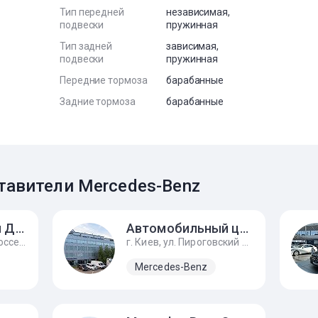
Тип передней
независимая,
подвески
пружинная
Тип задней
зависимая,
подвески
пружинная
Передние тормоза
барабанные
Задние тормоза
барабанные
авители Mercedes-Benz
Автомобильный Дом Украина-Мерседес Бенц
Автомобильный центр АТЛАНТ
г. Киев, Столичное шоссе, 90
г. Киев, ул. Пироговский шлях, 167А
Mercedes-Benz