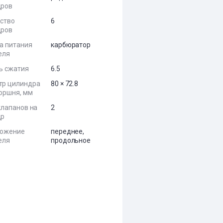
дров
ство
6
дров
а питания
карбюратор
еля
ь сжатия
6.5
тр цилиндра
80 × 72.8
поршня, мм
клапанов на
2
др
ложение
переднее,
еля
продольное