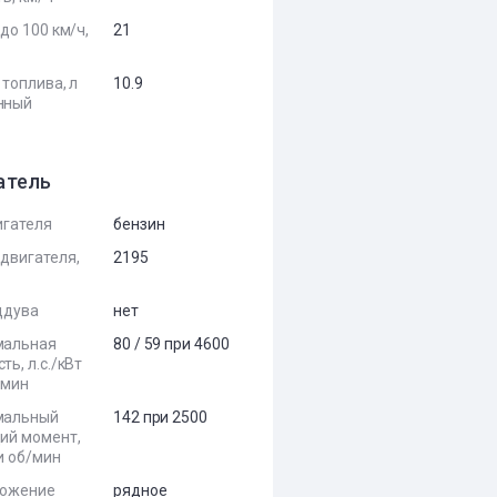
до 100 км/ч,
21
 топлива, л
10.9
нный
атель
игателя
бензин
двигателя,
2195
ддува
нет
мальная
80 / 59 при 4600
ь, л.с./кВт
/мин
мальный
142 при 2500
ий момент,
и об/мин
ложение
рядное