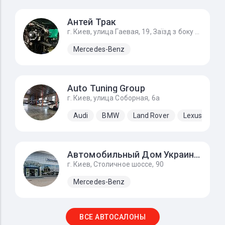
Антей Трак
г. Киев, улица Гаевая, 19, Заїзд з боку вул. Гайова
Mercedes-Benz
Auto Tuning Group
г. Киев, улица Соборная, 6а
Audi
BMW
Land Rover
Lexus
Me
Автомобильный Дом Украина-Мерседес Бенц
г. Киев, Столичное шоссе, 90
Mercedes-Benz
ВСЕ АВТОСАЛОНЫ