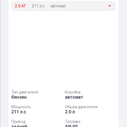
2.0 AT
211 л.с.
автомат
Тип двигателя
Коробка
бензин
автомат
Мощность
Обьем двигателя
211 л.с.
2.0 л
Привод
Топливо
задний
АИ-95