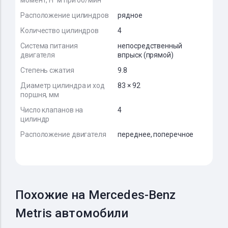
момент, Н*м при об/мин
Расположение цилиндров
рядное
Количество цилиндров
4
Система питания
непосредственный
двигателя
впрыск (прямой)
Степень сжатия
9.8
Диаметр цилиндра и ход
83 × 92
поршня, мм
Число клапанов на
4
цилиндр
Расположение двигателя
переднее, поперечное
Похожие на Mercedes-Benz
Metris автомобили