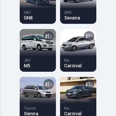
GAC
GMC
GN8
Savana
JAC
Kia
M5
Carnival
Toyota
Kia
Sienna
Carnival