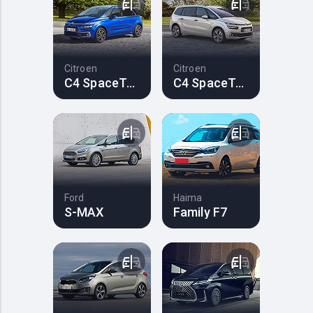
Citroen
Citroen
C4 SpaceTourer
C4 SpaceTourer
Ford
Haima
S-MAX
Family F7