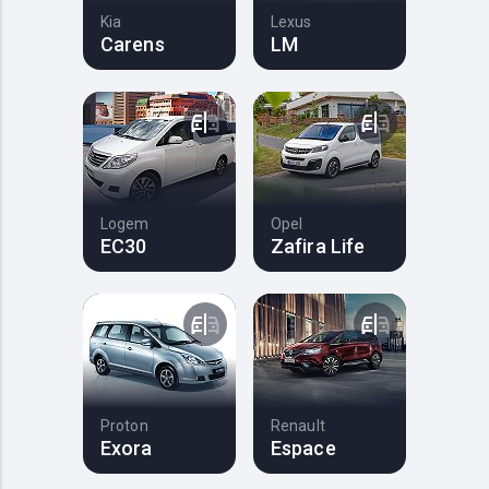
Kia
Lexus
Carens
LM
Logem
Opel
EC30
Zafira Life
Proton
Renault
Exora
Espace