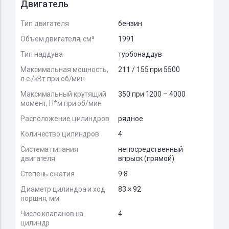
Двигатель
Тип двигателя
бензин
Объем двигателя, см³
1991
Тип наддува
турбонаддув
Максимальная мощность,
211 / 155 при 5500
л.с./кВт при об/мин
Максимальный крутящий
350 при 1200 – 4000
момент, Н*м при об/мин
Расположение цилиндров
рядное
Количество цилиндров
4
Система питания
непосредственный
двигателя
впрыск (прямой)
Степень сжатия
9.8
Диаметр цилиндра и ход
83 × 92
поршня, мм
Число клапанов на
4
цилиндр