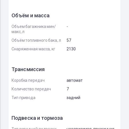
Объём и масса
Объем багажника мин/
-
макс, л
Объём топливного бака, л
57
Снаряженная масса, кг
2130
Трансмиссия
Коробка передач
автомат
Количество передач
7
Тип привода
задний
Подвеска и тормоза