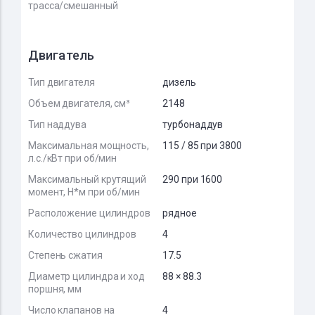
трасса/смешанный
Двигатель
Тип двигателя
дизель
Объем двигателя, см³
2148
Тип наддува
турбонаддув
Максимальная мощность,
115 / 85 при 3800
л.с./кВт при об/мин
Максимальный крутящий
290 при 1600
момент, Н*м при об/мин
Расположение цилиндров
рядное
Количество цилиндров
4
Степень сжатия
17.5
Диаметр цилиндра и ход
88 × 88.3
поршня, мм
Число клапанов на
4