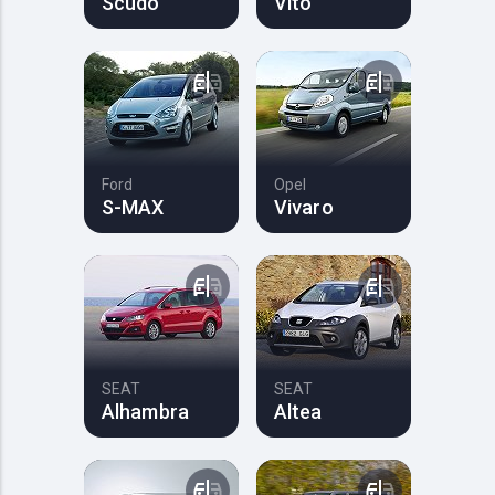
Scudo
Vito
Ford
Opel
S-MAX
Vivaro
SEAT
SEAT
Alhambra
Altea