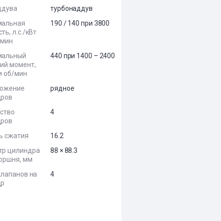
ддува
турбонаддув
мальная
190 / 140 при 3800
ь, л.с./кВт
/мин
мальный
440 при 1400 – 2400
ий момент,
и об/мин
ложение
рядное
дров
ство
4
дров
ь сжатия
16.2
тр цилиндра
88 × 88.3
поршня, мм
клапанов на
4
др