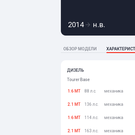
2014
н.в.
ОБЗОР МОДЕЛИ
ХАРАКТЕРИС
ДИЗЕЛЬ
Tourer Base
1.6 MT
88 л.с.
механика
2.1 MT
136 л.с.
механика
1.6 MT
114 л.с.
механика
2.1 MT
163 л.с.
механика