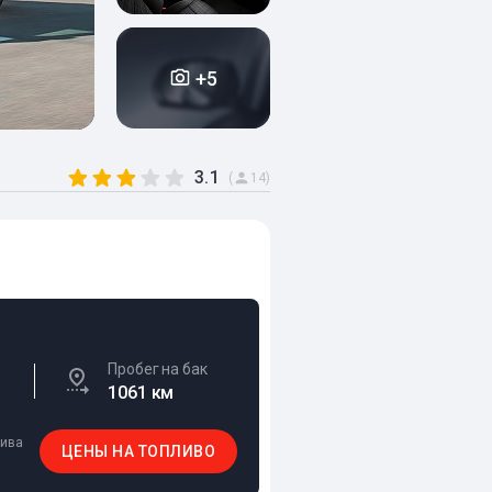
+5
3.1
(
14)
Пробег на бак
1061 км
лива
ЦЕНЫ НА ТОПЛИВО