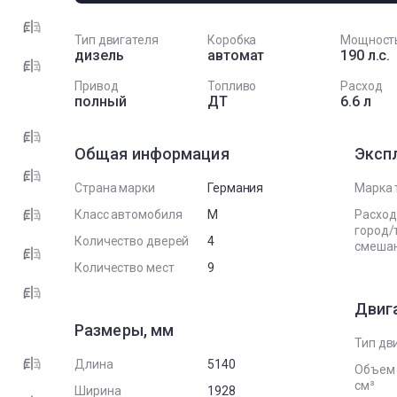
Тип двигателя
Коробка
Мощност
дизель
автомат
190 л.с.
Привод
Топливо
Расход
полный
ДТ
6.6 л
Общая информация
Эксп
Страна марки
Германия
Марка 
Класс автомобиля
M
Расход
город/
Количество дверей
4
смеша
Количество мест
9
Двиг
Размеры, мм
Тип дв
Длина
5140
Объем 
см³
Ширина
1928