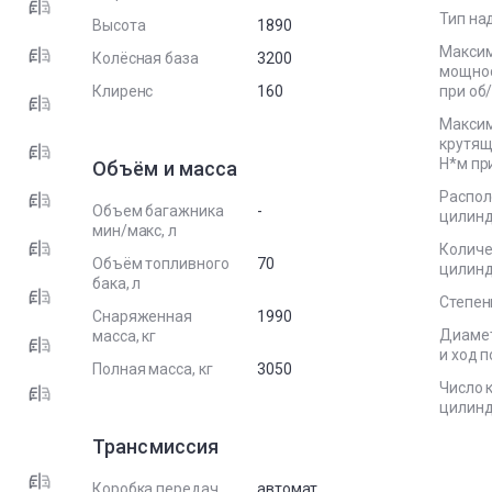
Тип на
Высота
1890
Макси
Колёсная база
3200
мощност
Клиренс
160
при об
Макси
крутящ
Н*м пр
Объём и масса
Распо
Объем багажника
-
цилин
мин/макс, л
Количе
Объём топливного
70
цилин
бака, л
Степен
Снаряженная
1990
Диаме
масса, кг
и ход 
Полная масса, кг
3050
Число 
цилин
Трансмиссия
Коробка передач
автомат