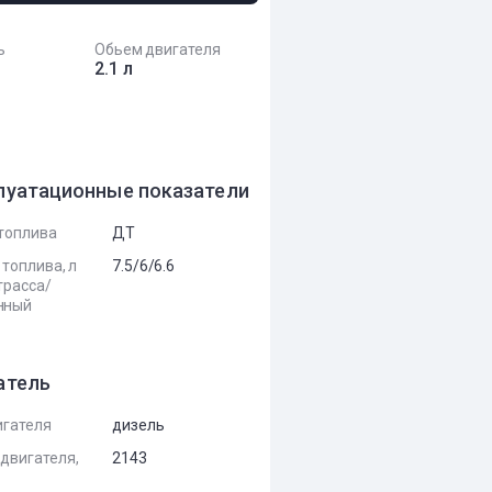
ь
Обьем двигателя
2.1 л
луатационные показатели
топлива
ДТ
 топлива, л
7.5/6/6.6
трасса/
нный
атель
игателя
дизель
двигателя,
2143