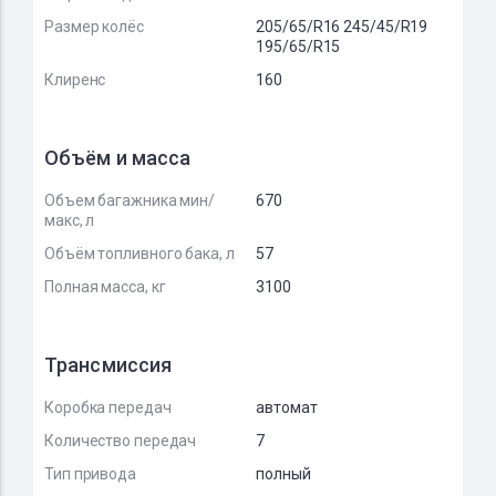
Размер колёс
205/65/R16 245/45/R19
195/65/R15
Клиренс
160
Объём и масса
Объем багажника мин/
670
макс, л
Объём топливного бака, л
57
Полная масса, кг
3100
Трансмиссия
Коробка передач
автомат
Количество передач
7
Тип привода
полный