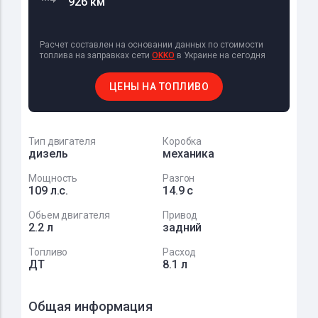
926 км
Расчет составлен на основании данных по стоимости
топлива на заправках сети
OKKO
в Украине на сегодня
ЦЕНЫ НА ТОПЛИВО
Тип двигателя
Коробка
дизель
механика
Мощность
Разгон
109 л.с.
14.9 с
Обьем двигателя
Привод
2.2 л
задний
Топливо
Расход
ДТ
8.1 л
Общая информация