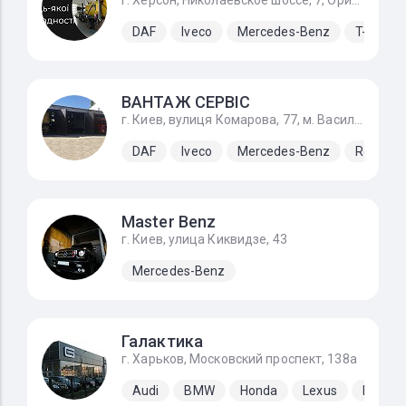
г. Херсон, Николаевское шоссе, 7, Ориентир фольксваген центр
DAF
Iveco
Mercedes-Benz
T-King
ВАНТАЖ СЕРВІС
г. Киев, вулиця Комарова, 77, м. Васильків по Одеській трасі М-05
DAF
Iveco
Mercedes-Benz
Renault
Master Benz
г. Киев, улица Киквидзе, 43
Mercedes-Benz
Галактика
г. Харьков, Московский проспект, 138а
Audi
BMW
Honda
Lexus
Merced