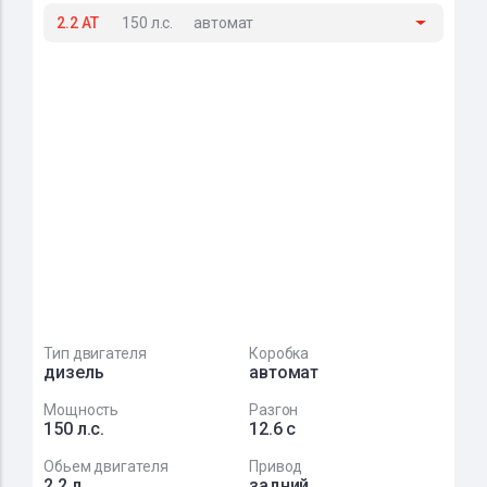
2.2 AT
150 л.с.
автомат
Тип двигателя
Коробка
дизель
автомат
Мощность
Разгон
150 л.с.
12.6 с
Обьем двигателя
Привод
2.2 л
задний