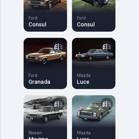
Ford
Ford
Consul
Consul
Ford
Mazda
Granada
Luce
Nissan
Mazda