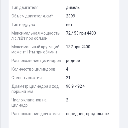
Тип двигателя
дизель
Объем двигателя, см³
2399
Тип наддува
нет
Максимальная мощность,
72 / 53 при 4400
л.с./кВт при об/мин
Максимальный крутящий
137 при 2400
момент, Н*м при об/мин
Расположение цилиндров
рядное
Количество цилиндров
4
Степень сжатия
21
Диаметр цилиндра и ход
90.9 × 92.4
поршня, мм
Число клапанов на
2
цилиндр
Расположение двигателя
переднее, продольное