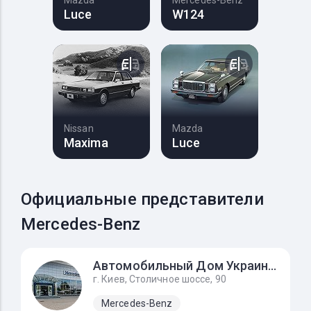
Mazda
Mercedes-Benz
Luce
W124
Nissan
Mazda
Maxima
Luce
Официальные представители
Mercedes-Benz
Автомобильный Дом Украина-Мерседес Бенц
г. Киев, Столичное шоссе, 90
Mercedes-Benz