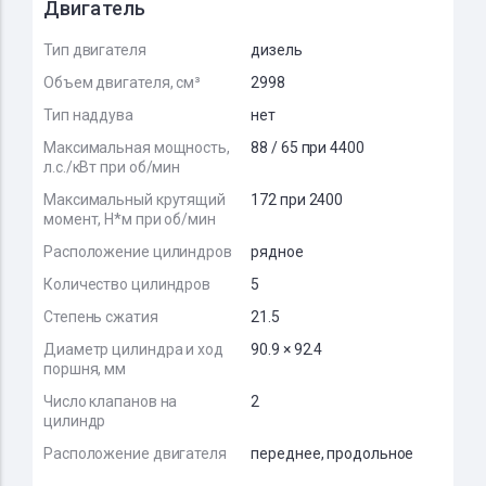
Двигатель
Тип двигателя
дизель
Объем двигателя, см³
2998
Тип наддува
нет
Максимальная мощность,
88 / 65 при 4400
л.с./кВт при об/мин
Максимальный крутящий
172 при 2400
момент, Н*м при об/мин
Расположение цилиндров
рядное
Количество цилиндров
5
Степень сжатия
21.5
Диаметр цилиндра и ход
90.9 × 92.4
поршня, мм
Число клапанов на
2
цилиндр
Расположение двигателя
переднее, продольное