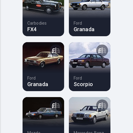
Carbodies
Ford
FX4
Granada
Ford
Ford
Granada
Scorpio