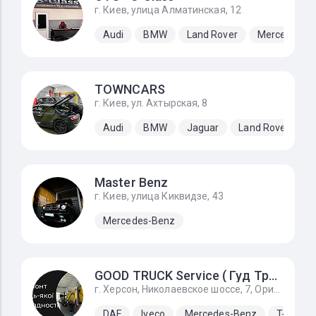
г. Киев, улица Алматинская, 12
Audi
BMW
Land Rover
Mercedes-B
TOWNCARS
г. Киев, ул. Ахтырская, 8
Audi
BMW
Jaguar
Land Rover
M
Master Benz
г. Киев, улица Киквидзе, 43
Mercedes-Benz
GOOD TRUCK Service ( Гуд Трак Сервис)
г. Херсон, Николаевское шоссе, 7, Ориентир фольксваген центр
DAF
Iveco
Mercedes-Benz
T-King