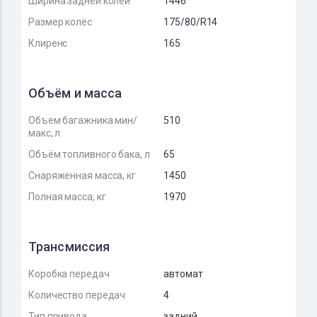
Ширина задней колеи
1446
Размер колёс
175/80/R14
Клиренс
165
Объём и масса
Объем багажника мин/
510
макс, л
Объём топливного бака, л
65
Снаряженная масса, кг
1450
Полная масса, кг
1970
Трансмиссия
Коробка передач
автомат
Количество передач
4
Тип привода
задний