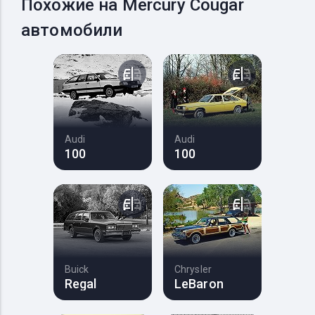
Похожие на Mercury Cougar
автомобили
Audi
Audi
100
100
Buick
Chrysler
Regal
LeBaron