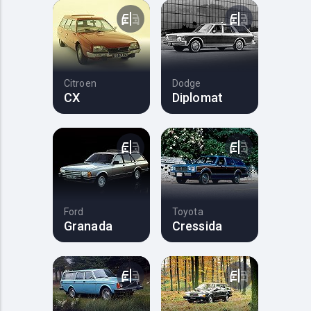
Citroen
Dodge
CX
Diplomat
Ford
Toyota
Granada
Cressida