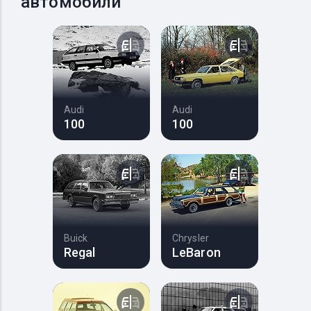
автомобили
Audi
Audi
100
100
Buick
Chrysler
Regal
LeBaron