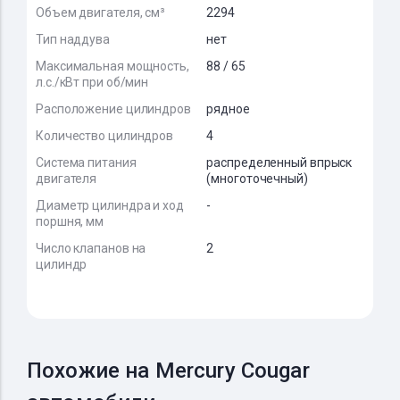
Объем двигателя, см³
2294
Тип наддува
нет
Максимальная мощность,
88 / 65
л.с./кВт при об/мин
Расположение цилиндров
рядное
Количество цилиндров
4
Система питания
распределенный впрыск
двигателя
(многоточечный)
Диаметр цилиндра и ход
-
поршня, мм
Число клапанов на
2
цилиндр
Похожие на Mercury Cougar