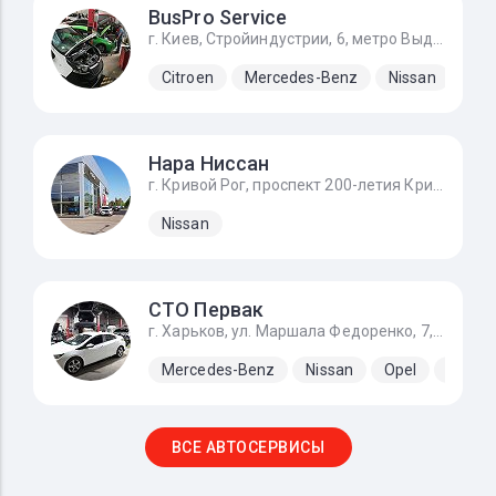
BusPro Service
г. Киев, Стройиндустрии, 6, метро Выдубичи
Citroen
Mercedes-Benz
Nissan
Ope
Нара Ниссан
г. Кривой Рог, проспект 200-летия Кривого Рога, 24д
Nissan
СТО Первак
г. Харьков, ул. Маршала Федоренко, 7, первые ворота налево если ехать от Льва Ландау
Mercedes-Benz
Nissan
Opel
Renaul
ВСЕ АВТОСЕРВИСЫ