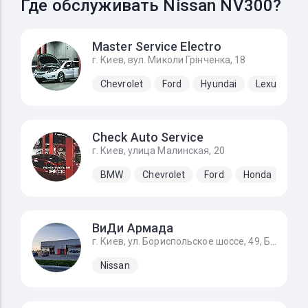
Где обслуживать Nissan NV300?
Master Service Electro
г. Киев, вул. Миколи Грінченка, 18
Chevrolet
Ford
Hyundai
Lexus
N
Check Auto Service
г. Киев, улица Малинская, 20
BMW
Chevrolet
Ford
Honda
Hyu
ВиДи Армада
г. Киев, ул. Бориспольское шоссе, 49, Бориспольское шоссе 32км (поворот на аэропорт, 7 мин. от Киева), Чубинське, Киевская обл., 08321
Nissan