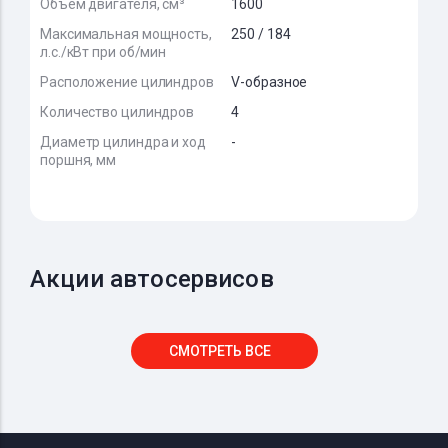
Объем двигателя, см³
1600
Максимальная мощность,
250 / 184
л.с./кВт при об/мин
Расположение цилиндров
V-образное
Количество цилиндров
4
Диаметр цилиндра и ход
-
поршня, мм
Акции автосервисов
СМОТРЕТЬ ВСЕ