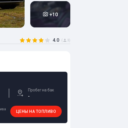
+10
4.0
(
3)
Пробег на бак
-
лива
ЦЕНЫ НА ТОПЛИВО