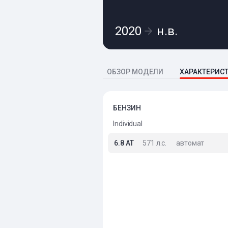
2020
н.в.
ОБЗОР МОДЕЛИ
ХАРАКТЕРИС
БЕНЗИН
Individual
6.8 AT
571 л.с.
автомат