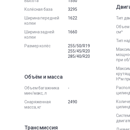
Высота
1550
Двиг
Колёсная база
3295
Ширина передней
1622
Тип дв
колеи
Объем 
Ширина задней
1660
см³
колеи
Тип на
Размер колёс
255/50/R19
Макси
255/45/R20
мощност
285/40/R20
при об
Макси
крутящ
Объём и масса
Н*м пр
Распо
Объем багажника
-
цилин
мин/макс, л
Количе
Снаряженная
2490
цилин
масса, кг
Систем
двигат
Трансмиссия
Диаме