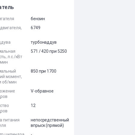
атель
игателя
бензин
двигателя,
6749
ддува
турбонаддув
мальная
571 / 420 при 5250
ь, л.с./кВт
/мин
мальный
850 при 1700
ий момент,
и об/мин
ложение
V-образное
дров
ство
12
дров
а питания
непосредственный
еля
впрыск (прямой)
тр цилиндра
-