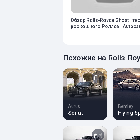
Обзор Rolls-Royce Ghost | те
роскошного Роллса | Autoca
Похожие на Rolls-Ro
Aurus
Bentley
Senat
Flying S