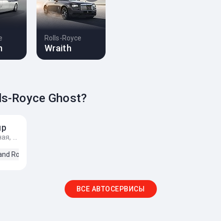
e
Rolls-Royce
m
Wraith
ls-Royce Ghost?
up
г. Киев, улица Соборная, 6а
and Rover
Lexus
Mercedes-Benz
Rolls-Royce
Toyota
ВСЕ АВТОСЕРВИСЫ