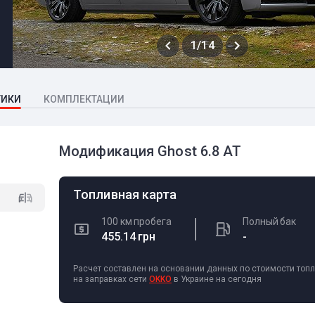
1/14
ТИКИ
КОМПЛЕКТАЦИИ
Модификация Ghost 6.8 AT
Топливная карта
100 км пробега
Полный бак
455.14 грн
-
Расчет составлен на основании данных по стоимости топ
на заправках сети
OKKO
в Украине на сегодня