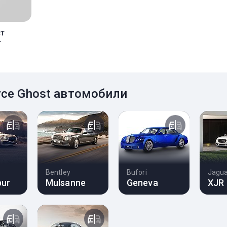
ст
r
yce Ghost автомобили
Bentley
Bufori
Jagu
pur
Mulsanne
Geneva
XJR