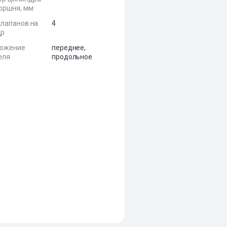
поршня, мм
клапанов на
4
др
ложение
переднее,
еля
продольное