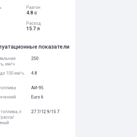
ь
Разгон
4.8 с
Расход
15.7 л
луатационные показатели
мальная
250
ь, км/ч
до 100 км/ч,
4.8
топлива
АИ-95
ический
Euro 6
 топлива, л
27.7/12.9/15.7
трасса/
нный