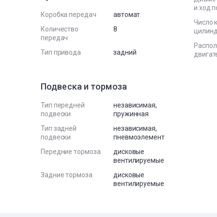
и ход 
Коробка передач
автомат
Число 
Количество
8
цилин
передач
Распо
Тип привода
задний
двигат
Подвеска и тормоза
Тип передней
независимая,
подвески
пружинная
Тип задней
независимая,
подвески
пневмоэлемент
Передние тормоза
дисковые
вентилируемые
Задние тормоза
дисковые
вентилируемые