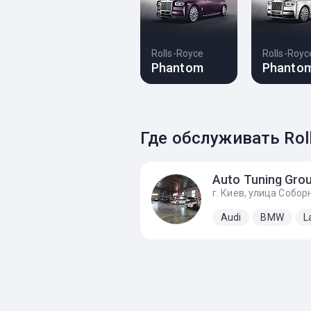
Rolls-Royce
Rolls-Royc
Phantom
Phanto
Где обслуживать Rol
Auto Tuning Gro
Audi
BMW
L