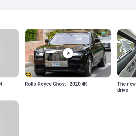
t -
Rolls-Royce Ghost | 2020 4K
The new 
drive