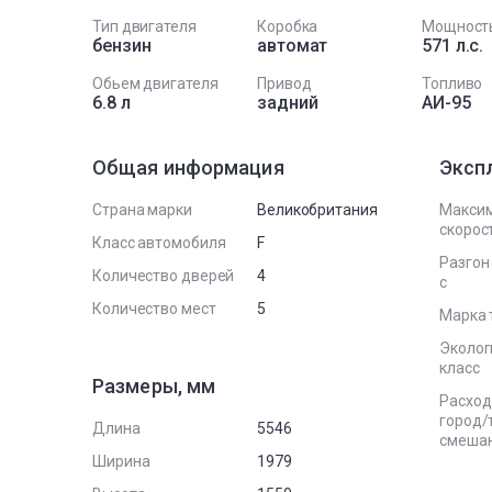
Тип двигателя
Коробка
Мощност
бензин
автомат
571 л.с.
Обьем двигателя
Привод
Топливо
6.8 л
задний
АИ-95
Общая информация
Эксп
Страна марки
Великобритания
Макси
скорост
Класс автомобиля
F
Разгон 
Количество дверей
4
с
Количество мест
5
Марка 
Эколог
класс
Размеры, мм
Расход
город/
Длина
5546
смеша
Ширина
1979