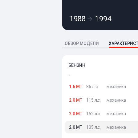
1988
1994
ОБЗОР МОДЕЛИ
ХАРАКТЕРИС
БЕНЗИН
-
1.6 MT
86 л.с.
механика
2.0 MT
115 л.с.
механика
2.0 MT
152 л.с.
механика
2.0 MT
105 л.с.
механика