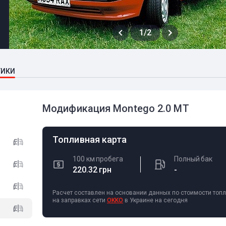
1/2
ТИКИ
Модификация Montego 2.0 MT
Топливная карта
100 км пробега
Полный бак
220.32 грн
-
Расчет составлен на основании данных по стоимости топ
на заправках сети
OKKO
в Украине на сегодня