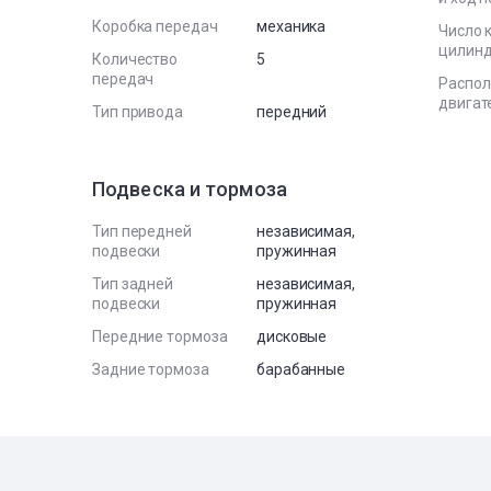
Коробка передач
механика
Число 
цилин
Количество
5
передач
Распо
двигат
Тип привода
передний
Подвеска и тормоза
Тип передней
независимая,
подвески
пружинная
Тип задней
независимая,
подвески
пружинная
Передние тормоза
дисковые
Задние тормоза
барабанные