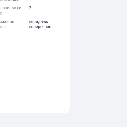
клапанов на
2
др
ложение
переднее,
еля
поперечное