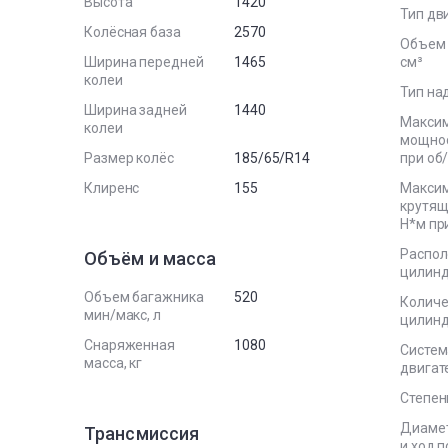
Высота
1420
Тип дв
Колёсная база
2570
Объем 
Ширина передней
1465
см³
колеи
Тип на
Ширина задней
1440
Макси
колеи
мощност
Размер колёс
185/65/R14
при об
Клиренс
155
Макси
крутящ
Н*м пр
Распо
Объём и масса
цилин
Объем багажника
520
Количе
мин/макс, л
цилин
Снаряженная
1080
Систем
масса, кг
двигат
Степен
Диаме
Трансмиссия
и ход 