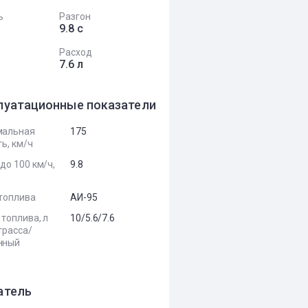
ь
Разгон
9.8 с
Расход
7.6 л
луатационные показатели
мальная
175
ь, км/ч
до 100 км/ч,
9.8
топлива
АИ-95
 топлива, л
10/5.6/7.6
трасса/
нный
атель