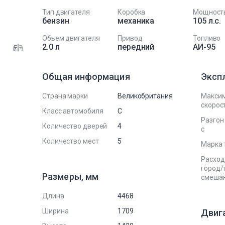
Тип двигателя
Коробка
Мощност
бензин
механика
105 л.с.
Обьем двигателя
Привод
Топливо
2.0 л
передний
АИ-95
Общая информация
Эксп
Страна марки
Великобритания
Макси
скорост
Класс автомобиля
C
Разгон 
Количество дверей
4
с
Количество мест
5
Марка 
Расход
город/
Размеры, мм
смеша
Длина
4468
Ширина
1709
Двиг