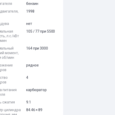
игателя
бензин
двигателя,
1998
ддува
нет
мальная
105 / 77 при 5500
ь, л.с./кВт
/мин
мальный
164 при 3000
ий момент,
и об/мин
ложение
рядное
дров
ство
4
дров
а питания
карбюратор
еля
ь сжатия
9.1
тр цилиндра
84.46 × 89
поршня, мм