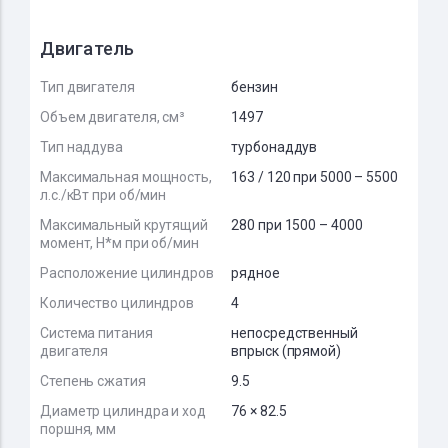
Двигатель
Тип двигателя
бензин
Объем двигателя, см³
1497
Тип наддува
турбонаддув
Максимальная мощность,
163 / 120 при 5000 – 5500
л.с./кВт при об/мин
Максимальный крутящий
280 при 1500 – 4000
момент, Н*м при об/мин
Расположение цилиндров
рядное
Количество цилиндров
4
Система питания
непосредственный
двигателя
впрыск (прямой)
Степень сжатия
9.5
Диаметр цилиндра и ход
76 × 82.5
поршня, мм