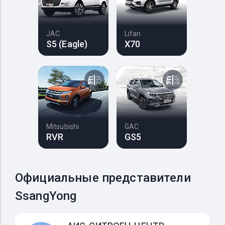
JAC
Lifan
S5 (Eagle)
X70
Mitsubishi
GAC
RVR
GS5
Официальные представители
SsangYong