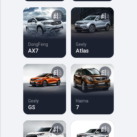
DongFeng
Geely
AX7
Atlas
Geely
Haima
GS
7