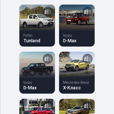
Foton
Isuzu
Tunland
D-Max
Isuzu
Mercedes-Benz
D-Max
X-Класс