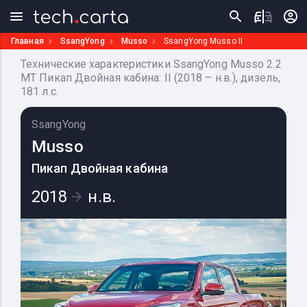
Главная
SsangYong
Musso
SsangYong Musso II
Технические характеристики SsangYong Musso 2.2
MT Пикап Двойная кабина: II (2018 – н.в.), дизель,
181 л.с.
SsangYong
Musso
Пикап Двойная кабина
2018
н.в.