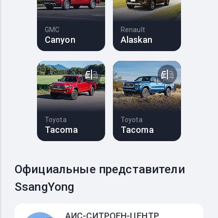
GMC
Renault
Canyon
Alaskan
Toyota
Toyota
Tacoma
Tacoma
Официальные представители
SsangYong
АИС-СИТРОЕН-ЦЕНТР