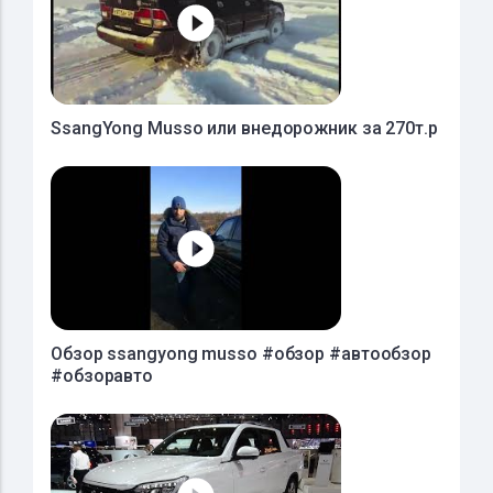
SsangYong Musso или внедорожник за 270т.р
Обзор ssangyong musso #обзор #автообзор
#обзоравто