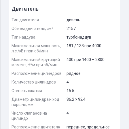
Двигатель
Тип двигателя
дизель
Объем двигателя, см³
2157
Тип наддува
турбонаддув
Максимальная мощность,
181 / 133 при 4000
л.с./кВт при об/мин
Максимальный крутящий
400 при 1400 – 2800
момент, Н*м при об/мин
Расположение цилиндров
рядное
Количество цилиндров
4
Степень сжатия
15.5
Диаметр цилиндра и ход
86.2 × 92.4
поршня, мм
Число клапанов на
4
цилиндр
Расположение двигателя
переднее, продольное