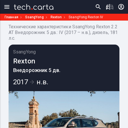
Главная
SsangYong
Rexton
SsangYong Rexton IV
Технические характеристики SsangYong Rexton 2.2
AT Внедорожник 5 дв.: IV (2017 – н.в.), дизель, 181
л.с.
SsangYong
Rexton
Внедорожник 5 дв.
2017
н.в.