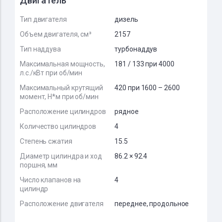
Двигатель
Тип двигателя
дизель
Объем двигателя, см³
2157
Тип наддува
турбонаддув
Максимальная мощность,
181 / 133 при 4000
л.с./кВт при об/мин
Максимальный крутящий
420 при 1600 – 2600
момент, Н*м при об/мин
Расположение цилиндров
рядное
Количество цилиндров
4
Степень сжатия
15.5
Диаметр цилиндра и ход
86.2 × 92.4
поршня, мм
Число клапанов на
4
цилиндр
Расположение двигателя
переднее, продольное