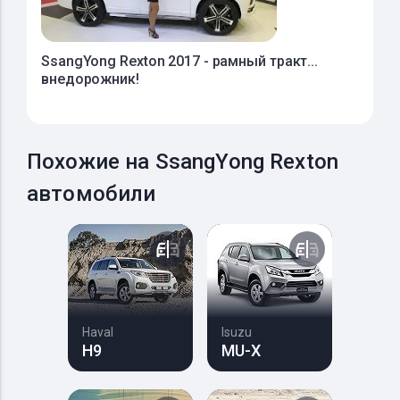
SsangYong Rexton 2017 - рамный тракт...
внедорожник!
Похожие на SsangYong Rexton
автомобили
Haval
Isuzu
H9
MU-X