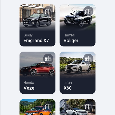
Geely
Hawtai
Emgrand X7
Boliger
Honda
Lifan
Vezel
X60