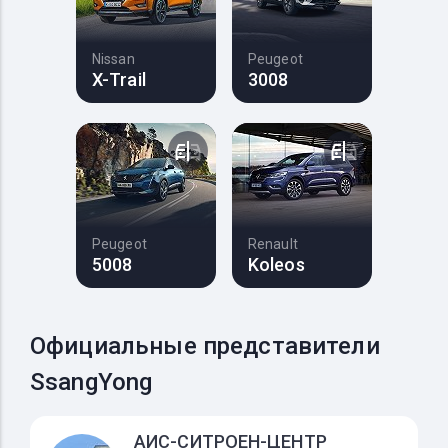
Nissan
Peugeot
X-Trail
3008
Peugeot
Renault
5008
Koleos
Официальные представители
SsangYong
АИС-СИТРОЕН-ЦЕНТР