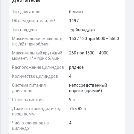
Двигатель
Тип двигателя
бензин
Объем двигателя, см³
1497
Тип наддува
турбонаддув
Максимальная мощность,
163 / 120 при 5000 – 5500
л.с./кВт при об/мин
Максимальный крутящий
260 при 1500 – 4000
момент, Н*м при об/мин
Расположение цилиндров
рядное
Количество цилиндров
4
Система питания
непосредственный
двигателя
впрыск (прямой)
Степень сжатия
9.5
Диаметр цилиндра и ход
76 × 82.5
поршня, мм
Число клапанов на
4
цилиндр