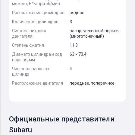
момент, Н*м при об/мин
Расположение цилиндров
рядное
Количество цилиндров
3
Система питания
распределенный впрыск
двигателя
(многоточечный)
Степень сжатия
11.3
Диаметр цилиндра и ход
63 × 70.4
поршня, мм
Число клапанов на
4
цилиндр
Расположение двигателя
переднее, поперечное
Официальные представители
Subaru