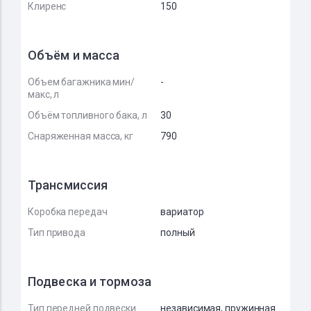
Клиренс
150
Объём и масса
Объем багажника мин/
-
макс, л
Объём топливного бака, л
30
Снаряженная масса, кг
790
Трансмиссия
Коробка передач
вариатор
Тип привода
полный
Подвеска и тормоза
Тип передней подвески
независимая, пружинная