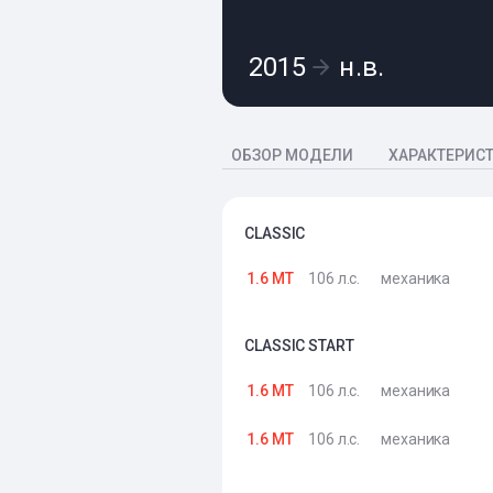
2015
н.в.
ОБЗОР МОДЕЛИ
ХАРАКТЕРИС
CLASSIC
1.6 MT
106 л.с.
механика
CLASSIC START
1.6 MT
106 л.с.
механика
1.6 MT
106 л.с.
механика