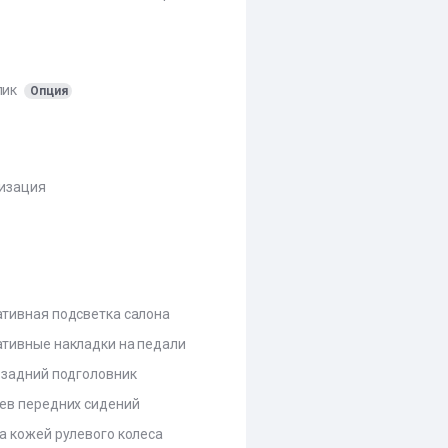
лик
Опция
изация
тивная подсветка салона
тивные накладки на педали
 задний подголовник
ев передних сидений
а кожей рулевого колеса