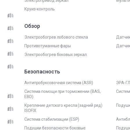
Электропривод зеркал
Мульти
Круиз-контроль
Обзор
Электрообогрев лобового стекла
Датчи
Противотуманные фары
Датчик
Электрообогрев боковых зеркал
Безопасность
Антипробуксовочная система (ASR)
ЭРА-Г
Система помощи при торможении (BAS,
Систем
EBD)
Крепление детского кресла (задний ряд)
Подушк
ISOFIX
Система стабилизации (ESP)
Антибл
Подушки безопасности боковые
Подушк