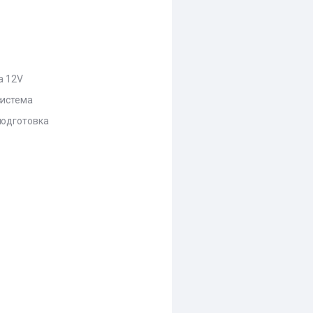
а 12V
истема
одготовка