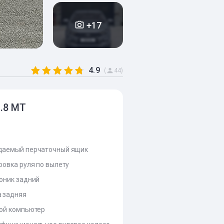
+17
4.9
(
44)
1.8 MT
даемый перчаточный ящик
ровка руля по вылету
оник задний
 задняя
ой компьютер