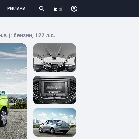
РЕКЛАМА
в.): бензин, 122 л.с.