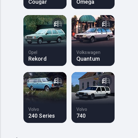
Cougar
Omega
Opel
Volkswagen
Rekord
Quantum
Volvo
Volvo
240 Series
740