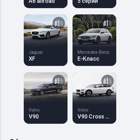
A6 allroad
5 серии
Jaguar
Mercedes-Benz
XF
E-Класс
Volvo
Volvo
V90
V90 Cross Country