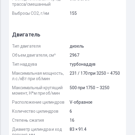
трасса/смешанный
Выбросы CO2, г/км
155
Двигатель
Тип двигателя
дизель
Объем двигателя, см³
2967
Тип наддува
турбонаддув
Максимальная мощность,
231 / 170 при 3250 – 4750
л.с./кВт при об/мин
Максимальный крутящий
500 при 1750 – 3250
момент, Н*м при об/мин
Расположение цилиндров
V-образное
Количество цилиндров
6
Степень сжатия
16
Диаметр цилиндра и ход
83 × 91.4
поршня, мм