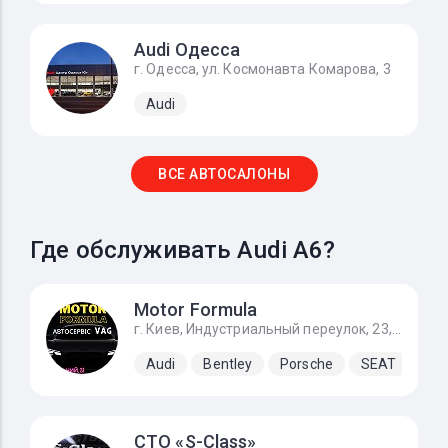
Audi Одесса
г. Одесса, ул. Космонавта Комарова, 3
Audi
ВСЕ АВТОСАЛОНЫ
Где обслуживать Audi A6?
Motor Formula
г. Киев, Индустриальный переулок, 23, За заправкой KLO направо
Audi
Bentley
Porsche
SEAT
Sk
СТО «S-Class»