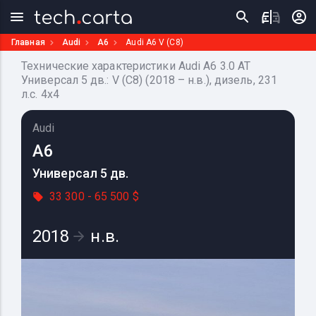
Главная
Audi
A6
Audi A6 V (C8)
Технические характеристики Audi A6 3.0 AT
Универсал 5 дв.: V (C8) (2018 – н.в.), дизель, 231
л.с. 4x4
Audi
A6
Универсал 5 дв.
33 300 - 65 500 $
2018
н.в.