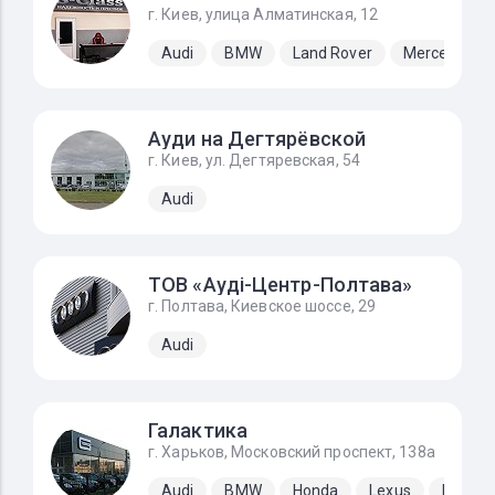
г. Киев, улица Алматинская, 12
Audi
BMW
Land Rover
Mercedes-B
Ауди на Дегтярёвской
г. Киев, ул. Дегтяревская, 54
Audi
ТОВ «Ауді-Центр-Полтава»
г. Полтава, Киевское шоссе, 29
Audi
Галактика
г. Харьков, Московский проспект, 138а
Audi
BMW
Honda
Lexus
Merced