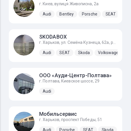
г. Киев, вулиця Живописна, 2а
Audi
Bentley
Porsche
SEAT
Sk
SKODABOX
г. Харьков, ул. Семёна Кузнеца, 62а, рядом Воробьевы горы на Полях и Барс
Audi
SEAT
Skoda
Volkswagen
ООО «Ауди-Центр-Полтава»
г. Полтава, Киевское шоссе, 29
Audi
Мобильсервис
г. Харьков, проспект Победы, 51
Audi
Porsche
SEAT
Skoda
Volk