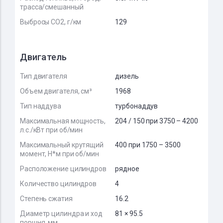
трасса/смешанный
Выбросы CO2, г/км
129
Двигатель
Тип двигателя
дизель
Объем двигателя, см³
1968
Тип наддува
турбонаддув
Максимальная мощность,
204 / 150 при 3750 – 4200
л.с./кВт при об/мин
Максимальный крутящий
400 при 1750 – 3500
момент, Н*м при об/мин
Расположение цилиндров
рядное
Количество цилиндров
4
Степень сжатия
16.2
Диаметр цилиндра и ход
81 × 95.5
поршня, мм