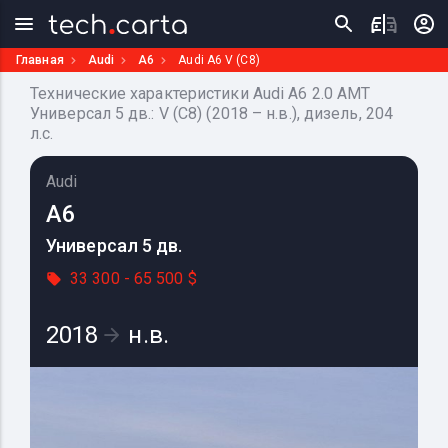
Главная
Audi
A6
Audi A6 V (C8)
Технические характеристики Audi A6 2.0 AMT
Универсал 5 дв.: V (C8) (2018 – н.в.), дизель, 204
л.с.
Audi
A6
Универсал 5 дв.
33 300 - 65 500 $
2018
н.в.