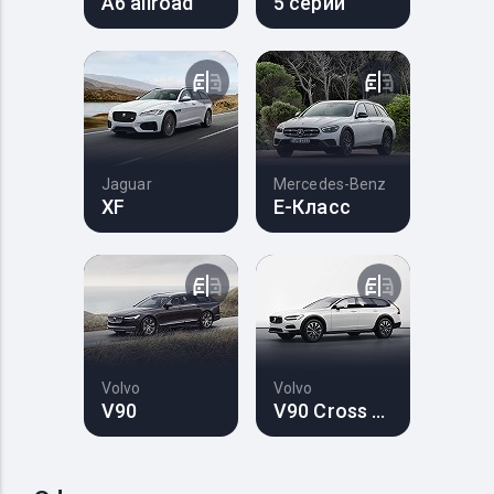
A6 allroad
5 серии
Jaguar
Mercedes-Benz
XF
E-Класс
Volvo
Volvo
V90
V90 Cross Country