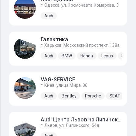
г. Одесса, ул. Космонавта Комарова, 3
Audi
Галактика
г. Харьков, Московский проспект, 138а
Audi
BMW
Honda
Lexus
Merced
VAG-SERVICE
г. Киев, улица Мира, 36
Audi
Bentley
Porsche
SEAT
Sk
Audi Центр Львов на Липинского
г. Львов, ул. Липинского, 54д
Audi