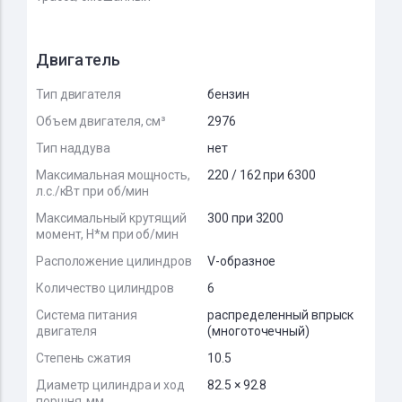
Двигатель
Тип двигателя
бензин
Объем двигателя, см³
2976
Тип наддува
нет
Максимальная мощность,
220 / 162 при 6300
л.с./кВт при об/мин
Максимальный крутящий
300 при 3200
момент, Н*м при об/мин
Расположение цилиндров
V-образное
Количество цилиндров
6
Система питания
распределенный впрыск
двигателя
(многоточечный)
Степень сжатия
10.5
Диаметр цилиндра и ход
82.5 × 92.8
поршня, мм