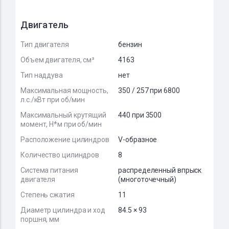
Двигатель
Тип двигателя
бензин
Объем двигателя, см³
4163
Тип наддува
нет
Максимальная мощность,
350 / 257 при 6800
л.с./кВт при об/мин
Максимальный крутящий
440 при 3500
момент, Н*м при об/мин
Расположение цилиндров
V-образное
Количество цилиндров
8
Система питания
распределенный впрыск
двигателя
(многоточечный)
Степень сжатия
11
Диаметр цилиндра и ход
84.5 × 93
поршня, мм