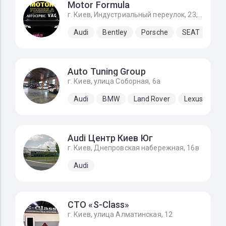
Motor Formula
г. Киев, Индустриальный переулок, 23, За заправкой KLO направо
Audi
Bentley
Porsche
SEAT
Sk
Auto Tuning Group
г. Киев, улица Соборная, 6а
Audi
BMW
Land Rover
Lexus
Me
Audi Центр Киев Юг
г. Киев, Днепровская набережная, 16в
Audi
СТО «S-Class»
г. Киев, улица Алматинская, 12