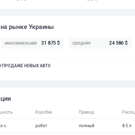
 на рынке Украины
максимальная
31 875 $
средняя
24 586 $
 ПРОДАЖЕ НОВЫХ АВТО
ации
ность
Коробка
Привод
Расхо
л.с.
робот
полный
8.5 л