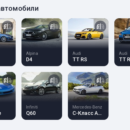
 автомобили
Alpina
Audi
Audi
D4
TT RS
TT 
Infiniti
Mercedes-Benz
e
Q60
C-Класс AMG