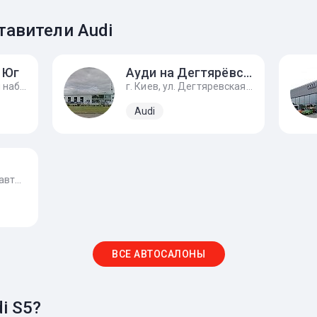
авители Audi
 Юг
Ауди на Дегтярёвской
г. Киев, Днепровская набережная, 16в
г. Киев, ул. Дегтяревская, 54
Audi
г. Одесса, ул. Космонавта Комарова, 3
ВСЕ АВТОСАЛОНЫ
i S5?