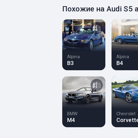
Похожие на Audi S5
Alpina
Alpina
B3
B4
BMW
Chevrolet
M4
Corvett