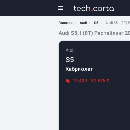
Главная
Audi
S5
Audi S5 I (8T)
Audi S5, I (8T) Рестайлинг 
Audi
S5
Кабриолет
19 499 - 31 875 $