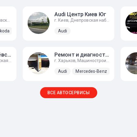
Audi Центр Киев Юг
г. Киев, улица Пироговский шлях, 96
г. Киев, Днепровская набережная, 16в
koda
Volkswagen
Audi
Ауди на Дегтярёвской
Ремонт и диагности механического инжектора ke-jetronic
г. Киев, ул. Дегтяревская, 54
г. Харьков, Машиностроительная улица, 9, автоград
Audi
Mercedes-Benz
ВСЕ АВТОСЕРВИСЫ