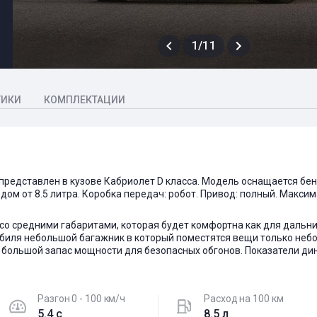
1/11
ТИКИ
КОМПЛЕКТАЦИИ
, представлен в кузове Кабриолет D класса. Модель оснащается б
сходом от 8.5 литра. Коробка передач: робот. Привод: полный. Мак
о средними габаритами, которая будет комфортна как для дальних
обиля небольшой багажник в который поместятся вещи только не
 большой запас мощности для безопасных обгонов. Показатели ди
Разгон 0 - 100 км/ч
Расход на 100 км
5.4 c
8.5 л