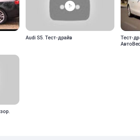
Audi S5. Тест-драйв
Тест-дра
АвтоВес
бзор.