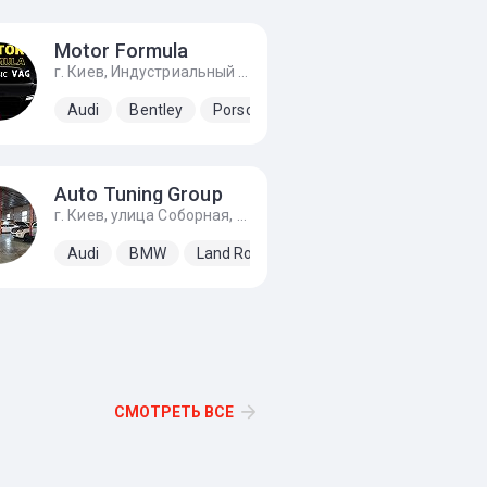
Motor Formula
г. Киев, Индустриальный переулок, 23, За заправкой KLO направо
Audi
Bentley
Porsche
SEAT
Skoda
Volks
Auto Tuning Group
г. Киев, улица Соборная, 6а
Audi
BMW
Land Rover
Lexus
Mercedes-Ben
СМОТРЕТЬ ВСЕ