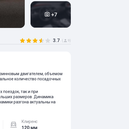
+7
3.7
(
9)
ензинновым двигателем, объемом
симальное количество посадочных
 поездок, так и при
больших размеров. Динамика
намики разгона актуальны на
Клиренс
120 мм