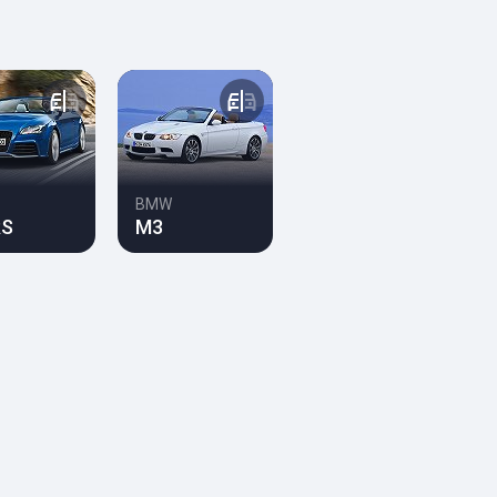
BMW
RS
M3