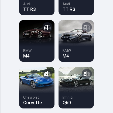
Audi
Audi
TT RS
TT RS
BMW
BMW
M4
M4
Chevrolet
Infiniti
Corvette
Q60