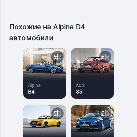
Похожие на Alpina D4
автомобили
Alpina
Audi
B4
S5