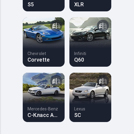
S5
XLR
Chevrolet
Infiniti
Corvette
Q60
Mercedes-Benz
Lexus
C-Класс AMG
SC