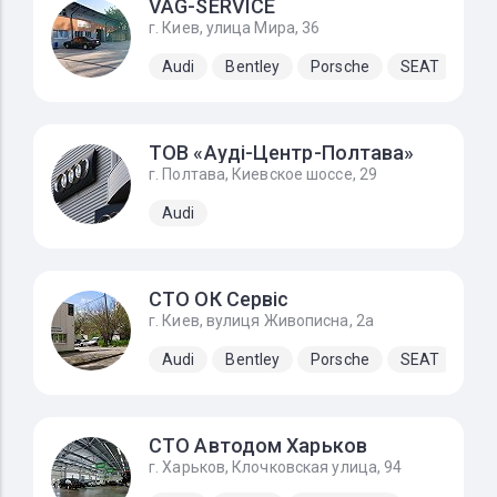
VAG-SERVICE
г. Киев, улица Мира, 36
Audi
Bentley
Porsche
SEAT
Sk
ТОВ «Ауді-Центр-Полтава»
г. Полтава, Киевское шоссе, 29
Audi
СТО ОК Сервіс
г. Киев, вулиця Живописна, 2а
Audi
Bentley
Porsche
SEAT
Sk
СТО Автодом Харьков
г. Харьков, Клочковская улица, 94