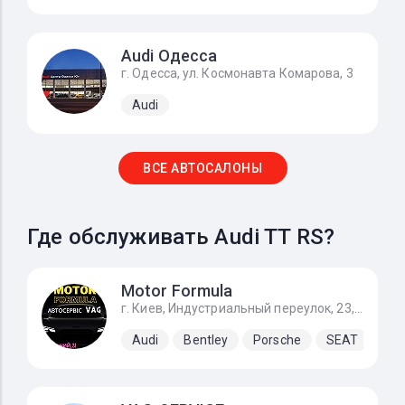
Audi Одесса
г. Одесса, ул. Космонавта Комарова, 3
Audi
ВСЕ АВТОСАЛОНЫ
Где обслуживать Audi TT RS?
Motor Formula
г. Киев, Индустриальный переулок, 23, За заправкой KLO направо
Audi
Bentley
Porsche
SEAT
Sk