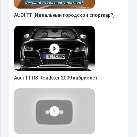
AUDI TT [Идеальныи городскои спорткар?]
Audi TT RS Roadster 2009 кабриолет