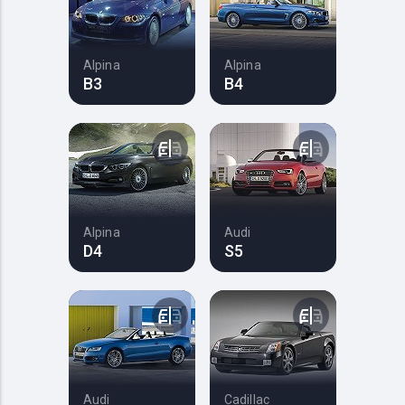
Alpina
Alpina
B3
B4
Alpina
Audi
D4
S5
Audi
Cadillac