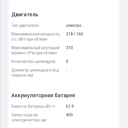
Двигатель
Тип двигателя
электро
Максимальная мощность,
218 / 160
л.с./кВт при об/мин
Максимальный крутящий
310
момент, Н*м при об/мин
Количество цилиндров
0
Диаметр цилиндра и ход
-
поршня, мм
Аккумуляторная батарея
Емкость батареи, кВт⋅ч
61.9
Запас хода на
400
электричестве, км