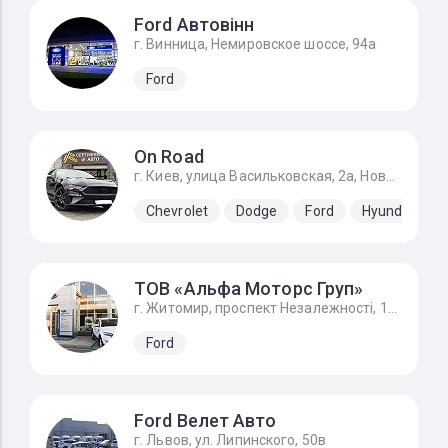
Ford Автовінн
г. Винница, Немировское шоссе, 94а
Ford
On Road
г. Киев, улица Васильковская, 2а, Новоселки (Киево-Святошинский р-н)
Chevrolet
Dodge
Ford
Hyundai
ТОВ «Альфа Моторс Груп»
г. Житомир, проспект Незалежності, 168а/1, FORD - Форд Житомир
Ford
Ford Велет Авто
г. Львов, ул. Липинского, 50в