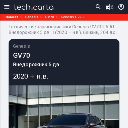
Главная
Genesis
GV70
Genesis GV70 I
Технические характеристики Genesis GV70 2.5 AT
Внедорожник 5 дв.: I (2020 – н.в.), бензин, 304 л.с.
Genesis
GV70
Внедорожник 5 дв.
2020
н.в.