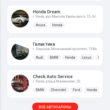
Honda Dream
г. Киев, вул.Миколи Хвильового, 15, https://g.page/STO_Honda?share
Acura
Honda
Галактика
г. Харьков, Московский проспект, 138а
Audi
BMW
Honda
Lexus
Merced
Check Auto Service
г. Киев, улица Малинская, 20
BMW
Chevrolet
Ford
Honda
Hyu
ВСЕ АВТОСАЛОНЫ