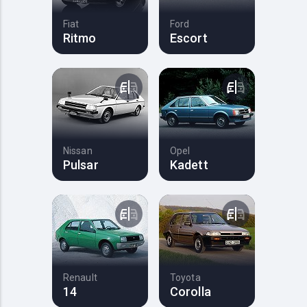
Fiat
Ford
Ritmo
Escort
Nissan
Opel
Pulsar
Kadett
Renault
Toyota
14
Corolla