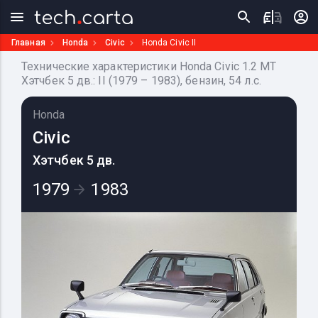
Главная
Honda
Civic
Honda Civic II
Технические характеристики Honda Civic 1.2 MT
Хэтчбек 5 дв.: II (1979 – 1983), бензин, 54 л.с.
Honda
Civic
Хэтчбек 5 дв.
1979
1983