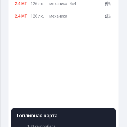
2.4 MT
126 л.с.
механика
4x4
2.4 MT
126 л.с.
механика
Топливная карта
100 км пробега