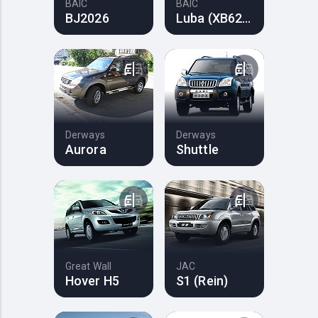
BAIC
BAIC
BJ2026
Luba (XB624)
Derways
Derways
Aurora
Shuttle
Great Wall
JAC
Hover H5
S1 (Rein)