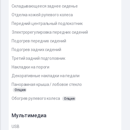
Складывающееся заднее сиденье
Отделка кожей рулевого колеса
Передний центральный подлокотник
Электрорегулировка передних сидений
Подогрев передних сидений
Подогрев задних сидений
Третий задний подголовник
Накладки на пороги
Декоративные накладки на педали
Панорамная крыша / лобовое стекло
Опция
Обогрев рулевого колеса
Опция
Мультимедиа
USB