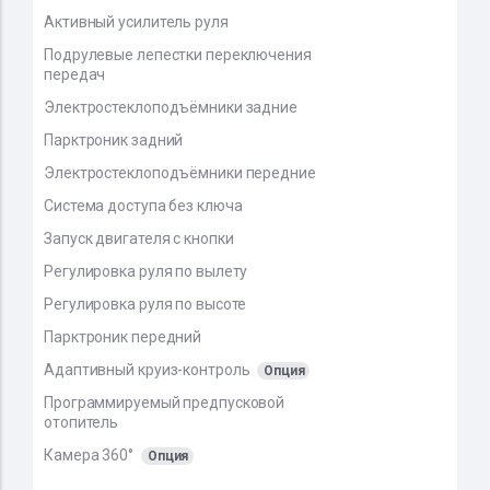
Активный усилитель руля
Подрулевые лепестки переключения
передач
Электростеклоподъёмники задние
Парктроник задний
Электростеклоподъёмники передние
Система доступа без ключа
Запуск двигателя с кнопки
Регулировка руля по вылету
Регулировка руля по высоте
Парктроник передний
Адаптивный круиз-контроль
Опция
Программируемый предпусковой
отопитель
Камера 360°
Опция