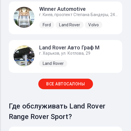
Winner Automotive
г. Киев, проспект Степана Бандеры, 24Д
Ford
Land Rover
Volvo
Land Rover Авто Граф М
г. Харьков, ул. Котлова, 29
Land Rover
ВСЕ АВТОСАЛОНЫ
Где обслуживать Land Rover
Range Rover Sport?