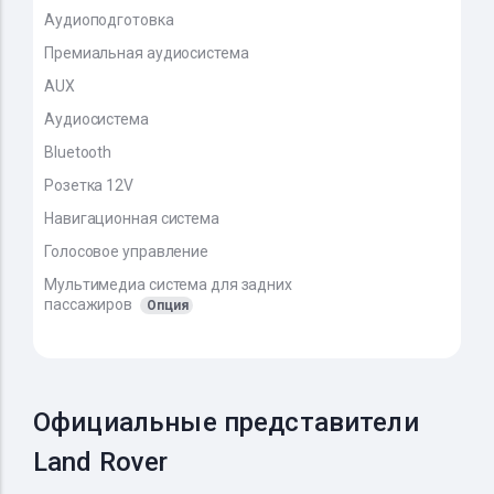
Аудиоподготовка
Премиальная аудиосистема
AUX
Аудиосистема
Bluetooth
Розетка 12V
Навигационная система
Голосовое управление
Мультимедиа система для задних
пассажиров
Опция
Официальные представители
Land Rover