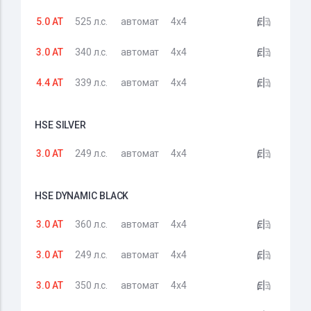
5.0 AT
525 л.с.
автомат
4x4
3.0 AT
340 л.с.
автомат
4x4
4.4 AT
339 л.с.
автомат
4x4
HSE SILVER
3.0 AT
249 л.с.
автомат
4x4
HSE DYNAMIC BLACK
3.0 AT
360 л.с.
автомат
4x4
3.0 AT
249 л.с.
автомат
4x4
3.0 AT
350 л.с.
автомат
4x4