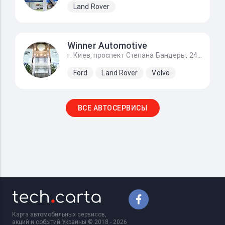
Land Rover
Winner Automotive
г. Киев, проспект Степана Бандеры, 24Д
Ford
Land Rover
Volvo
ВСЕ АВТОСЕРВИСЫ
Карта автомобильных сервисов,
акций и событий Украины © 2018 - 2026