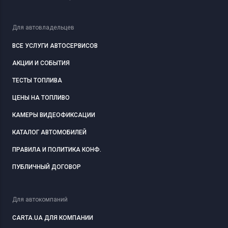
Для автовладельцев
ВСЕ УСЛУГИ АВТОСЕРВИСОВ
АКЦИИ И СОБЫТИЯ
ТЕСТЫ ТОПЛИВА
ЦЕНЫ НА ТОПЛИВО
КАМЕРЫ ВИДЕОФИКСАЦИИ
КАТАЛОГ АВТОМОБИЛЕЙ
ПРАВИЛА И ПОЛИТИКА КОНФ.
ПУБЛИЧНЫЙ ДОГОВОР
Для автокомпаний
CARTA.UA ДЛЯ КОМПАНИИ