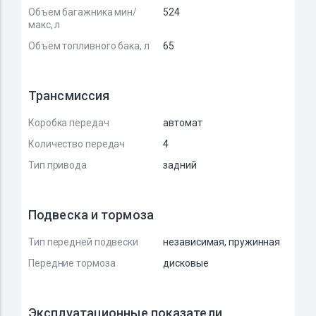
Объем багажника мин/
524
макс, л
Объём топливного бака, л
65
Трансмиссия
Коробка передач
автомат
Количество передач
4
Тип привода
задний
Подвеска и тормоза
Тип передней подвески
независимая, пружинная
Передние тормоза
дисковые
Эксплуатационные показатели