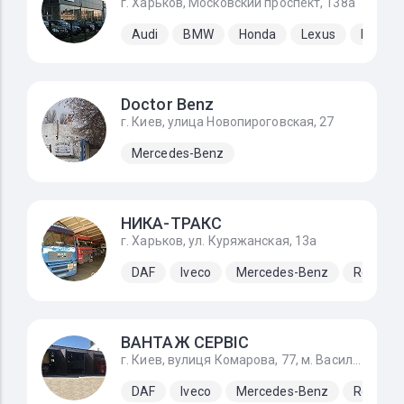
г. Харьков, Московский проспект, 138а
Audi
BMW
Honda
Lexus
Merced
Doctor Benz
г. Киев, улица Новопироговская, 27
Mercedes-Benz
НИКА-ТРАКС
г. Харьков, ул. Куряжанская, 13а
DAF
Iveco
Mercedes-Benz
Renault
ВАНТАЖ СЕРВІС
г. Киев, вулиця Комарова, 77, м. Васильків по Одеській трасі М-05
DAF
Iveco
Mercedes-Benz
Renault