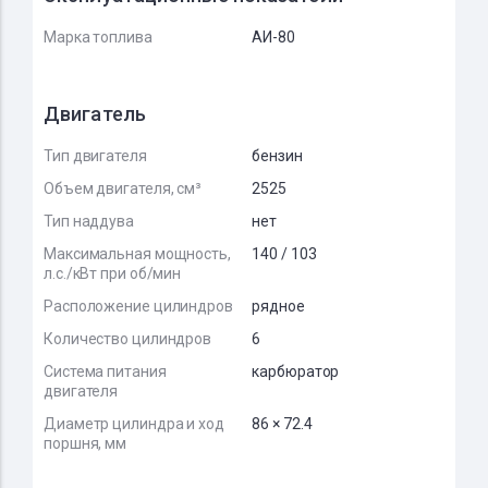
Марка топлива
АИ-80
Двигатель
Тип двигателя
бензин
Объем двигателя, см³
2525
Тип наддува
нет
Максимальная мощность,
140 / 103
л.с./кВт при об/мин
Расположение цилиндров
рядное
Количество цилиндров
6
Система питания
карбюратор
двигателя
Диаметр цилиндра и ход
86 × 72.4
поршня, мм