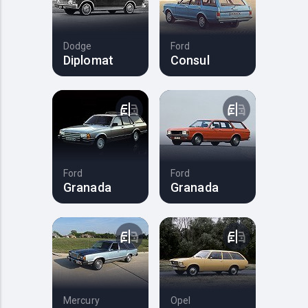
Dodge
Ford
Diplomat
Consul
Ford
Ford
Granada
Granada
Mercury
Opel