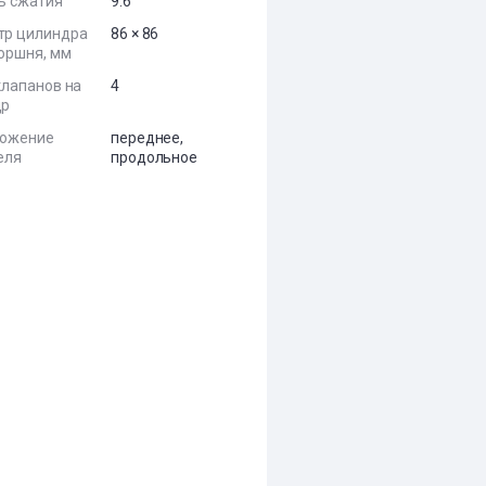
ь сжатия
9.6
тр цилиндра
86 × 86
поршня, мм
клапанов на
4
др
ложение
переднее,
еля
продольное