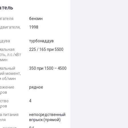
атель
игателя
бензин
двигателя,
1998
ддува
турбонаддув
мальная
225 / 165 при 5500
ь, л.с./кВт
/мин
мальный
350 при 1500 – 4500
ий момент,
и об/мин
ложение
рядное
дров
ство
4
дров
а питания
непосредственный
еля
впрыск (прямой)