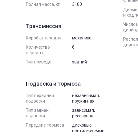
Степен
Полная масса, кг
3100
Диаме
и ход 
Число 
Трансмиссия
цилин
Коробка передач
механика
Распо
двигат
Количество
6
передач
Тип привода
задний
Подвеска и тормоза
Тип передней
независимая,
подвески
пружинная
Тип задней
зависимая,
подвески
рессорная
Передние тормоза
дисковые
вентилируемые