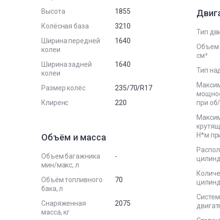
Высота
1855
Двиг
Колёсная база
3210
Тип дв
Ширина передней
1640
Объем 
колеи
см³
Ширина задней
1640
Тип на
колеи
Макси
Размер колёс
235/70/R17
мощност
Клиренс
220
при об
Макси
крутящ
Н*м пр
Объём и масса
Распо
Объем багажника
-
цилин
мин/макс, л
Количе
Объём топливного
70
цилин
бака, л
Систем
Снаряженная
2075
двигат
масса, кг