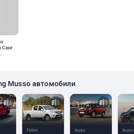
so
а Санг
.
ng Musso автомобили
Foton
Isuzu
Isuzu