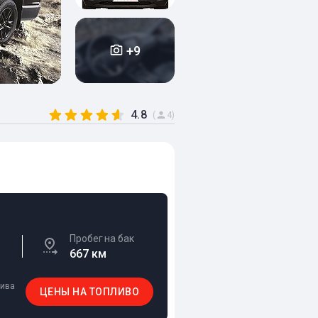
+9
4.8
(
4)
Пробег на бак
667 км
лива
ЦЕНЫ НА ТОПЛИВО