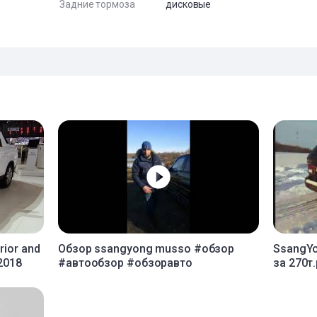
Задние тормоза
дисковые
rior and
Обзор ssangyong musso #обзор
SsangY
 2018
#автообзор #обзоравто
за 270т.