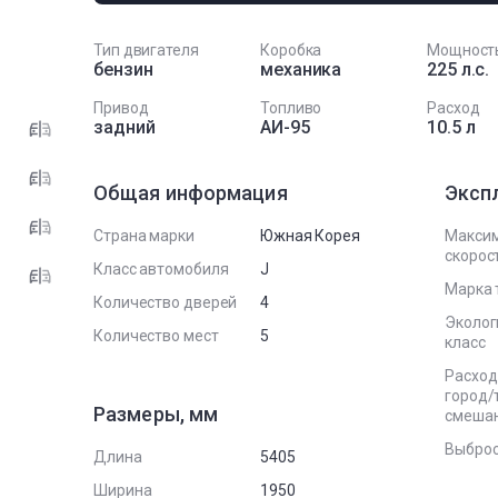
Тип двигателя
Коробка
Мощност
бензин
механика
225 л.с.
Привод
Топливо
Расход
задний
АИ-95
10.5 л
Общая информация
Эксп
Страна марки
Южная Корея
Макси
скорост
Класс автомобиля
J
Марка 
Количество дверей
4
Эколог
Количество мест
5
класс
Расход
город/
Размеры, мм
смеша
Выброс
Длина
5405
Ширина
1950