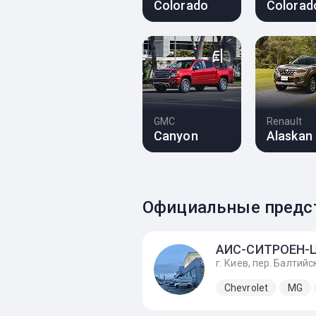
Colorado
Colorad
GMC
Renault
Canyon
Alaskan
Официальные предст
Chevrolet
MG