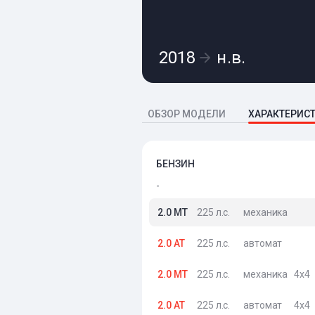
2018
н.в.
ОБЗОР МОДЕЛИ
ХАРАКТЕРИС
БЕНЗИН
-
2.0 MT
225 л.с.
механика
2.0 AT
225 л.с.
автомат
2.0 MT
225 л.с.
механика
4x4
2.0 AT
225 л.с.
автомат
4x4