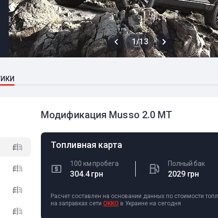
1/13
ТИКИ
Модификация Musso 2.0 MT
Топливная карта
100 км пробега
Полный бак
304.4 грн
2029 грн
Расчет составлен на основании данных по стоимости топ
на заправках сети
OKKO
в Украине на сегодня