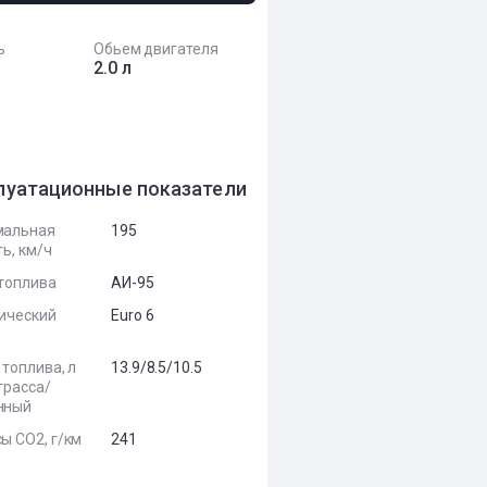
ь
Обьем двигателя
2.0 л
луатационные показатели
мальная
195
ь, км/ч
топлива
АИ-95
ический
Euro 6
 топлива, л
13.9/8.5/10.5
трасса/
нный
ы CO2, г/км
241