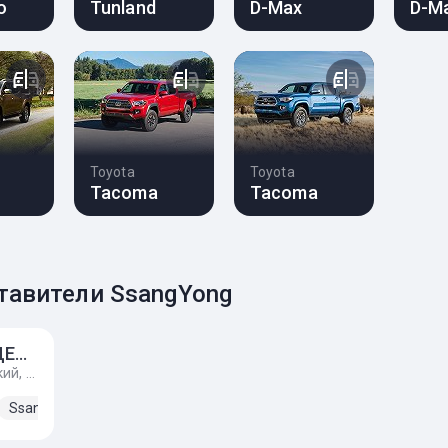
o
Tunland
D-Max
D-M
Toyota
Toyota
Tacoma
Tacoma
авители SsangYong
АИС-СИТРОЕН-ЦЕНТР
г. Киев, пер. Балтийский, 20
SsangYong