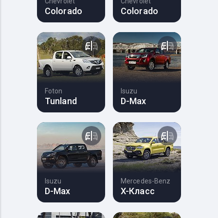
Chevrolet
Chevrolet
Colorado
Colorado
Foton
Isuzu
Tunland
D-Max
Isuzu
Mercedes-Benz
D-Max
X-Класс