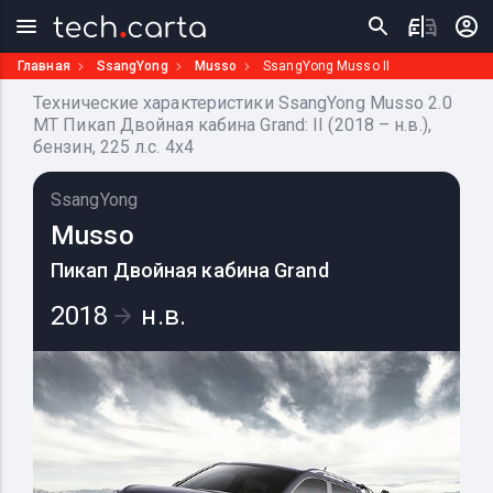
Главная
SsangYong
Musso
SsangYong Musso II
Технические характеристики SsangYong Musso 2.0
MT Пикап Двойная кабина Grand: II (2018 – н.в.),
бензин, 225 л.с. 4x4
SsangYong
Musso
Пикап Двойная кабина Grand
2018
н.в.