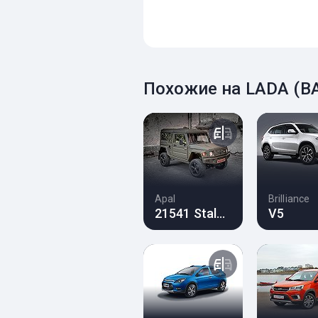
Похожие на LADA (ВА
Apal
Brilliance
21541 Stalker
V5