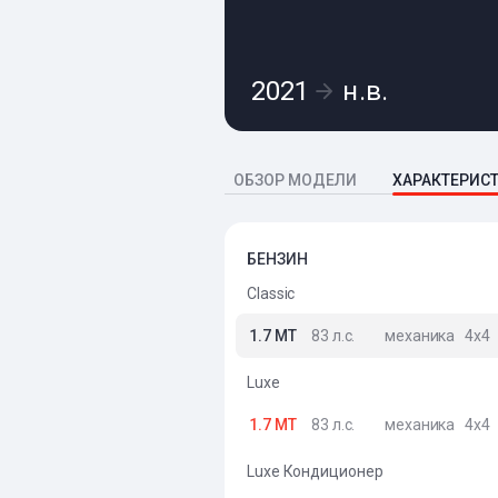
2021
н.в.
ОБЗОР МОДЕЛИ
ХАРАКТЕРИС
БЕНЗИН
Classic
1.7 MT
83 л.с.
механика
4x4
Luxe
1.7 MT
83 л.с.
механика
4x4
Luxe Кондиционер