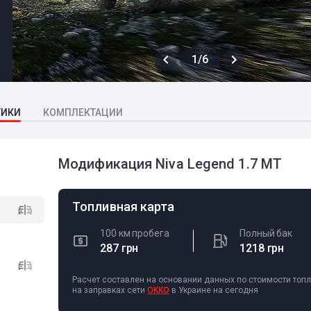
1/6
ТИКИ
КОМПЛЕКТАЦИИ
Модификация Niva Legend 1.7 MT
Топливная карта
100 км пробега
Полный бак
287 грн
1218 грн
Расчет составлен на основании данных по стоимости топ
на заправках сети
OKKO
в Украине на сегодня