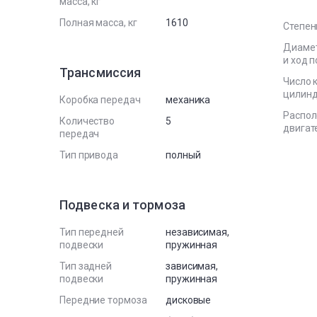
масса, кг
Полная масса, кг
1610
Степен
Диаме
и ход 
Трансмиссия
Число 
цилин
Коробка передач
механика
Распо
Количество
5
двигат
передач
Тип привода
полный
Подвеска и тормоза
Тип передней
независимая,
подвески
пружинная
Тип задней
зависимая,
подвески
пружинная
Передние тормоза
дисковые