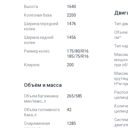
Высота
1640
Двиг
Колёсная база
2200
Ширина передней
1476
Тип дв
колеи
Объем 
Ширина задней
1456
см³
колеи
Тип на
Размер колёс
175/80/R16
Макси
185/75/R16
мощност
Клиренс
200
при об
Макси
крутящ
Н*м пр
Объём и масса
Распо
Объем багажника
265/585
цилин
мин/макс, л
Количе
Объём топливного
42
цилин
бака, л
Систем
Снаряженная
1285
двигат