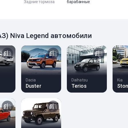
Задние тормоза
барабанные
З) Niva Legend автомобили
Dacia
Daihatsu
Kia
Duster
Terios
Ston