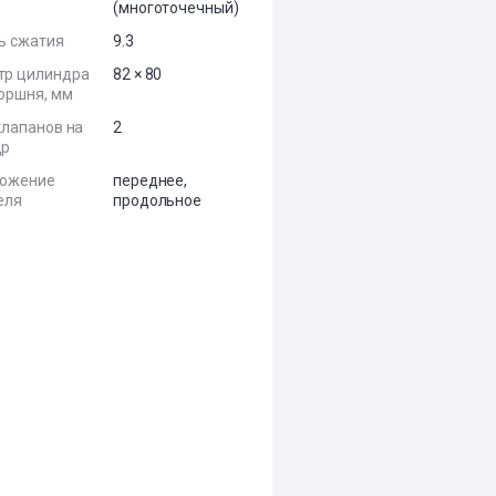
(многоточечный)
ь сжатия
9.3
тр цилиндра
82 × 80
поршня, мм
клапанов на
2
др
ложение
переднее,
еля
продольное