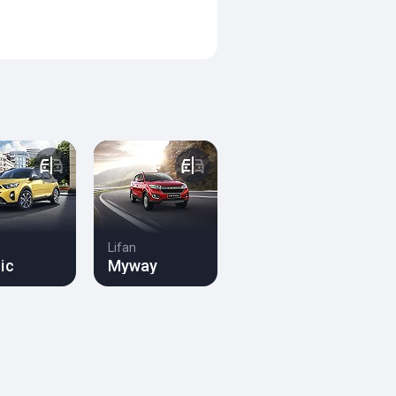
Lifan
ic
Myway