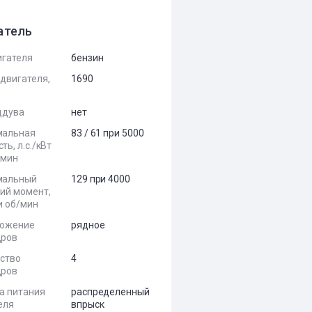
атель
игателя
бензин
двигателя,
1690
ддува
нет
мальная
83 / 61 при 5000
ь, л.с./кВт
/мин
мальный
129 при 4000
ий момент,
и об/мин
ложение
рядное
дров
ство
4
дров
а питания
распределенный
еля
впрыск