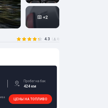
+2
4.3
(
3)
Пробег на бак
424 км
лива
ЦЕНЫ НА ТОПЛИВО