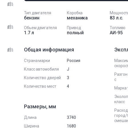
Тип двигателя
Коробка
Мощност
бензин
механика
83 л.с.
Обьем двигателя
Привод
Топливо
1.7 л
полный
АИ-95
Общая информация
Эксп
Страна марки
Россия
Макси
скорост
Класс автомобиля
J
Разгон 
Количество дверей
3
с
Количество мест
4
Марка 
Эколог
класс
Размеры, мм
Расход
город/
Длина
3740
смеша
Ширина
1680