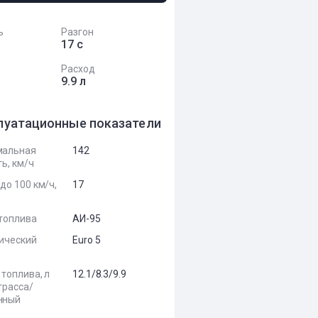
ь
Разгон
17 с
Расход
9.9 л
луатационные показатели
мальная
142
ь, км/ч
до 100 км/ч,
17
топлива
АИ-95
ический
Euro 5
 топлива, л
12.1/8.3/9.9
трасса/
нный