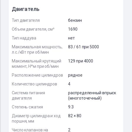
Двигатель
Тип двигателя
бензин
Объем двигателя, см³
1690
Тип наддува
нет
Максимальная мощность,
83 / 61 при 5000
л.с./кВт при об/мин
Максимальный крутящий
129 при 4000
момент, Н*м при об/мин
Расположение цилиндров
рядное
Количество цилиндров
4
Система питания
распределенный впрыск
двигателя
(многоточечный)
Степень сжатия
9.3
Диаметр цилиндра и ход
82 × 80
поршня, мм
Число клапанов на
2