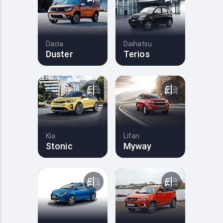
Dacia
Daihatsu
Duster
Terios
Kia
Lifan
Stonic
Myway