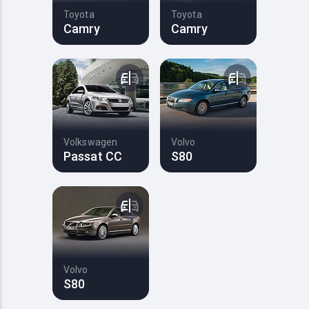
Toyota
Toyota
Camry
Camry
Volkswagen
Volvo
Passat CC
S80
Volvo
S80