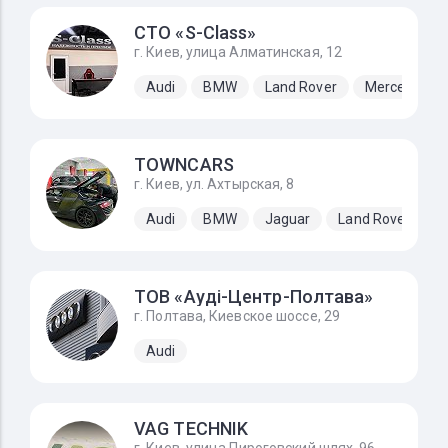
СТО «S-Class»
г. Киев, улица Алматинская, 12
Audi
BMW
Land Rover
Mercedes-B
TOWNCARS
г. Киев, ул. Ахтырская, 8
Audi
BMW
Jaguar
Land Rover
M
ТОВ «Ауді-Центр-Полтава»
г. Полтава, Киевское шоссе, 29
Audi
VAG TECHNIK