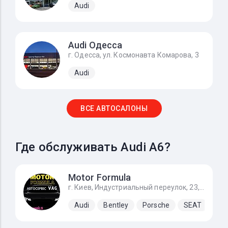
Audi
Audi Одесса
г. Одесса, ул. Космонавта Комарова, 3
Audi
ВСЕ АВТОСАЛОНЫ
Где обслуживать Audi A6?
Motor Formula
г. Киев, Индустриальный переулок, 23, За заправкой KLO направо
Audi
Bentley
Porsche
SEAT
Sk