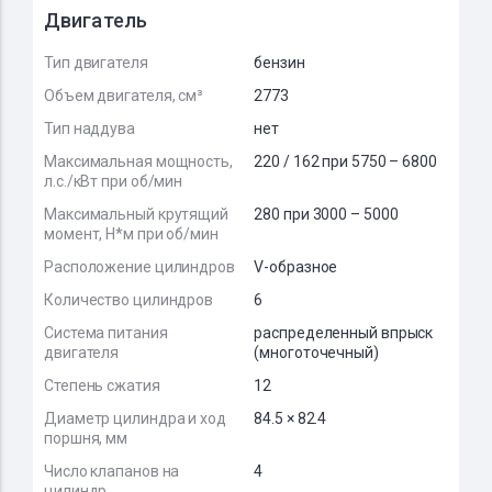
Двигатель
Тип двигателя
бензин
Объем двигателя, см³
2773
Тип наддува
нет
Максимальная мощность,
220 / 162 при 5750 – 6800
л.с./кВт при об/мин
Максимальный крутящий
280 при 3000 – 5000
момент, Н*м при об/мин
Расположение цилиндров
V-образное
Количество цилиндров
6
Система питания
распределенный впрыск
двигателя
(многоточечный)
Степень сжатия
12
Диаметр цилиндра и ход
84.5 × 82.4
поршня, мм
Число клапанов на
4
цилиндр