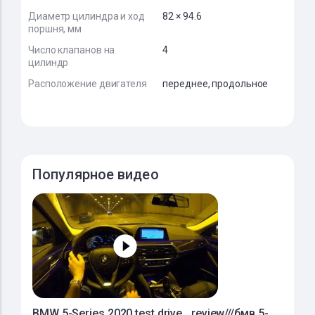
Диаметр цилиндра и ход
82 × 94.6
поршня, мм
Число клапанов на
4
цилиндр
Расположение двигателя
переднее, продольное
Популярное видео
BMW 5-Series 2020 test drive _review///бмв 5-