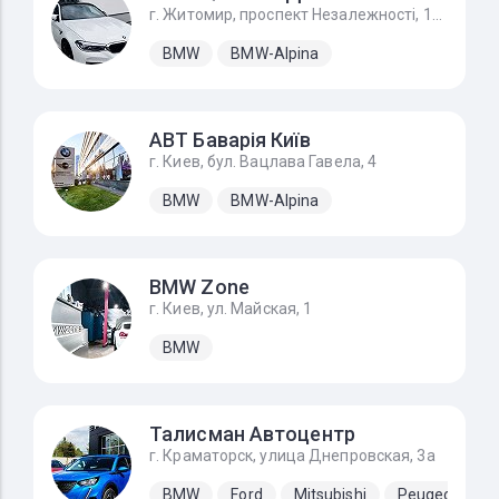
г. Житомир, проспект Незалежності, 170А
BMW
BMW-Alpina
АВТ Баварія Київ
г. Киев, бул. Вацлава Гавела, 4
BMW
BMW-Alpina
BMW Zone
г. Киев, ул. Майская, 1
BMW
Талисман Автоцентр
г. Краматорск, улица Днепровская, 3а
BMW
Ford
Mitsubishi
Peugeot
S