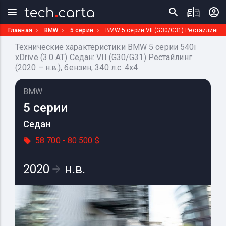
Главная
BMW
5 серии
BMW 5 серии VII (G30/G31) Рестайлинг
Технические характеристики BMW 5 серии 540i
xDrive (3.0 AT) Седан: VII (G30/G31) Рестайлинг
(2020 – н.в.), бензин, 340 л.с. 4x4
BMW
5 серии
Седан
58 700 - 80 500 $
2020
н.в.